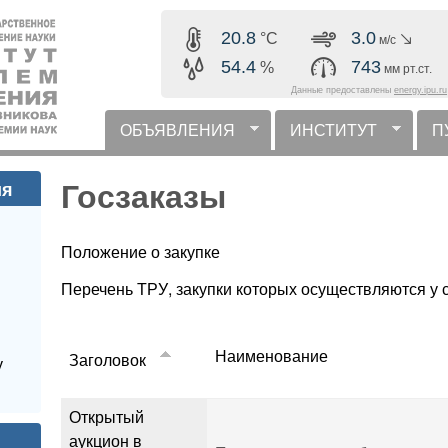
Перейти к основному
20.8
3.0
°C
м/с
содержанию
54.4
743
%
мм рт.ст.
Данные предоставлены
energy.ipu.ru
ОБЪЯВЛЕНИЯ
ИНСТИТУТ
П
горизонтальное меню
Госзаказы
ия
Положение о закупке
Перечень ТРУ, закупки которых осуществляются у
Наименование
Заголовок
у
Открытый
аукцион в