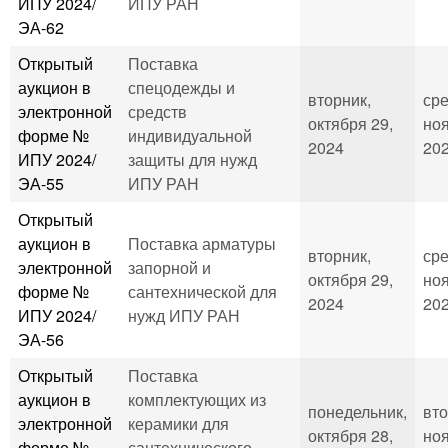
ИПУ 2024/
ИПУ РАН
ЭА-62
Открытый
Поставка
аукцион в
спецодежды и
вторник,
сре
электронной
средств
октября 29,
ноя
форме №
индивидуальной
2024
202
ИПУ 2024/
защиты для нужд
ЭА-55
ИПУ РАН
Открытый
аукцион в
Поставка арматуры
вторник,
сре
электронной
запорной и
октября 29,
ноя
форме №
сантехнической для
2024
202
ИПУ 2024/
нужд ИПУ РАН
ЭА-56
Открытый
Поставка
аукцион в
комплектующих из
понедельник,
вто
электронной
керамики для
октября 28,
ноя
форме №
сантехнического