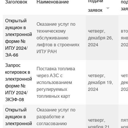
подачи
Заголовок
Наименование
по
зая
заявок
Открытый
Оказание услуг по
аукцион в
техническому
четверг,
вто
электронной
обслуживанию
декабря 26,
янв
форме №
лифтов в строениях
2024
202
ИПУ 2024/
ИПУ РАН
ЭА-66
Запрос
Поставка топлива
котировок в
через АЗС с
четверг,
чет
электронной
использованием
декабря 19,
дек
форме №
регулируемых
2024
202
ИПУ 2024/
топливных карт
ЗКЭФ-08
Открытый
Оказание услуг по
аукцион в
разработке и
четверг,
пят
электронной
согласованию
ноября 21,
ноя