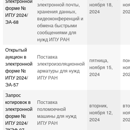
электронной
электронной почты,
ноября 18,
ноя
форме №
хранения данных,
2024
202
ИПУ 2024/
видеоконференций и
ЭА-68
обмена быстрыми
сообщениями для
нужд ИПУ РАН
Открытый
аукцион в
Поставка
пятница,
пон
электронной
электроизоляционной
ноября 15,
ноя
форме №
арматуры для нужд
2024
202
ИПУ 2024/
ИПУ РАН
ЭА-57
Запрос
котировок в
Поставка
вторник,
вто
электронной
поломоечной
ноября 12,
ноя
форме №
машины для нужд
2024
202
ИПУ 2024/
ИПУ РАН
ЗКЭФ-07