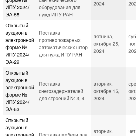
2024
202
ИПУ 2024/
оборудования для
ЭА-58
нужд ИПУ РАН
Открытый
аукцион в
Поставка
пятница,
суб
электронной
противопожарных
октября 25,
ноя
форме №
автоматических штор
2024
202
ИПУ 2024/
для нужд ИПУ РАН
ЭА-29
Открытый
аукцион в
Поставка
вторник,
сре
электронной
снегозадержателей
октября 15,
окт
форме №
для строений № 3, 4
2024
202
ИПУ 2024/
ЭА-53
Открытый
аукцион в
вторник,
чет
электронной
Поставка мебели для