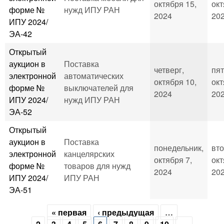
октября 15,
окт
форме №
нужд ИПУ РАН
2024
202
ИПУ 2024/
ЭА-42
Открытый
аукцион в
Поставка
четверг,
пят
электронной
автоматических
октября 10,
окт
форме №
выключателей для
2024
202
ИПУ 2024/
нужд ИПУ РАН
ЭА-52
Открытый
аукцион в
Поставка
понедельник,
вто
электронной
канцелярских
октября 7,
окт
форме №
товаров для нужд
2024
202
ИПУ 2024/
ИПУ РАН
ЭА-51
« первая
‹ предыдущая
…
Страницы