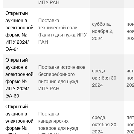
ИПУ РАН
Открытый
аукцион в
Поставка
суббота,
пон
электронной
технической соли
ноября 2,
ноя
форме №
(Галит) для нужд ИПУ
2024
202
ИПУ 2024/
РАН
ЭА-61
Открытый
аукцион в
Поставка источников
среда,
чет
электронной
бесперебойного
октября 30,
ноя
форме №
питания для нужд
2024
202
ИПУ 2024/
ИПУ РАН
ЭА-60
Открытый
аукцион в
Поставка
среда,
пят
электронной
канцелярских
октября 30,
ноя
форме №
товаров для нужд
2024
202