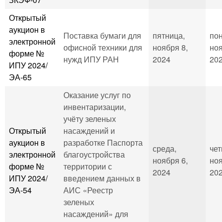
Открытый
аукцион в
Поставка бумаги для
пятница,
пон
электронной
офисной техники для
ноября 8,
ноя
форме №
нужд ИПУ РАН
2024
202
ИПУ 2024/
ЭА-65
Оказание услуг по
инвентаризации,
учёту зеленых
Открытый
насаждений и
аукцион в
разработке Паспорта
среда,
чет
электронной
благоустройства
ноября 6,
ноя
форме №
территории с
2024
202
ИПУ 2024/
введением данных в
ЭА-54
АИС «Реестр
зеленых
насаждений» для