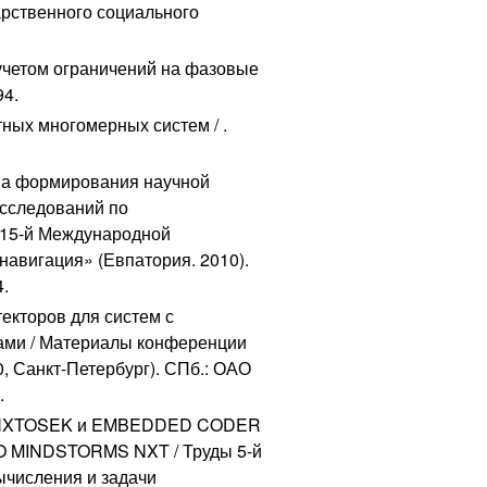
арственного социального
учетом ограничений на фазовые
94.
ных многомерных систем / .
апа формирования научной
исследований по
 15-й Международной
авигация» (Евпатория. 2010).
4.
екторов для систем с
ми / Материалы конференции
, Санкт-Петербург). СПб.: ОАО
.
ние NXTOSEK и EMBEDDED CODER
O MINDSTORMS NXT / Труды 5-й
числения и задачи