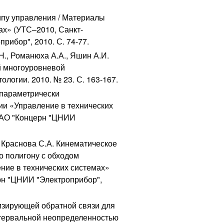
ципу управления / Материалы
ах» (УТС–2010, Санкт-
рибор", 2010. С. 74-77.
Н., Романюха А.А., Яшин А.И.
й многоуровневой
ологии. 2010. № 23. С. 163-167.
 параметрически
и «Управление в технических
 ОАО "Концерн "ЦНИИ
, Краснова С.А. Кинематическое
 полигону с обходом
ние в технических системах»
рн "ЦНИИ "Электроприбор",
изирующей обратной связи для
нтервальной неопределенностью