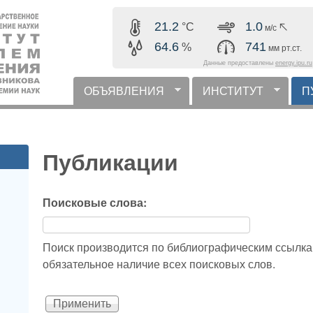
Перейти к основному
21.2
1.0
°C
м/с
содержанию
64.6
741
%
мм рт.ст.
Данные предоставлены
energy.ipu.ru
ОБЪЯВЛЕНИЯ
ИНСТИТУТ
П
горизонтальное меню
Публикации
Поисковые слова:
Поиск производится по библиографическим ссылка
обязательное наличие всех поисковых слов.