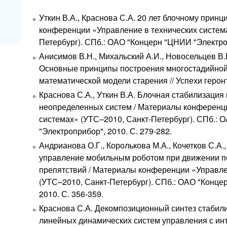
Уткин В.А., Краснова С.А. 20 лет блочному прин
конференции «Управление в технических систем
Петербург). СПб.: ОАО "Концерн "ЦНИИ "Электроп
Анисимов В.Н., Михальский А.И., Новосельцев В.
Основные принципы построения многостадийно
математической модели старения // Успехи геронт
Краснова С.А., Уткин В.А. Блочная стабилизация
неопределенных систем / Материалы конференци
системах» (УТС–2010, Санкт-Петербург). СПб.:
"Электроприбор", 2010. С. 279-282.
Андрианова О.Г., Королькова М.А., Кочетков С.А.
управление мобильным роботом при движении по
препятствий / Материалы конференции «Управле
(УТС–2010, Санкт-Петербург). СПб.: ОАО "Конце
2010. С. 356-359.
Краснова С.А. Декомпозиционный синтез стабил
линейных динамических систем управления с и