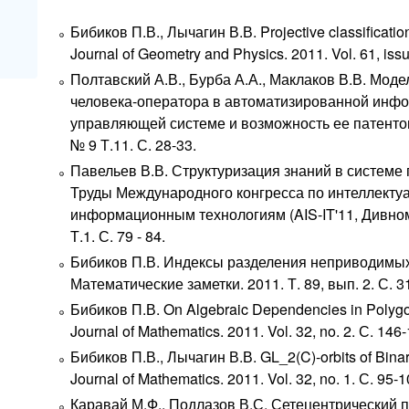
Бибиков П.В., Лычагин В.В. Projective classification 
Journal of Geometry and Physics. 2011. Vol. 61, iss
Полтавский А.В., Бурба А.А., Маклаков В.В. Мод
человека-оператора в автоматизированной инф
управляющей системе и возможность ее патентов
№ 9 Т.11. С. 28-33.
Павельев В.В. Структуризация знаний в системе
Труды Международного конгресса по интеллекту
информационным технологиям (AIS-IT'11, Дивномо
Т.1. С. 79 - 84.
Бибиков П.В. Индексы разделения неприводимых 
Математические заметки. 2011. Т. 89, вып. 2. С. 3
Бибиков П.В. On Algebraic Dependencies in Polygo
Journal of Mathematics. 2011. Vol. 32, no. 2. С. 146
Бибиков П.В., Лычагин В.В. GL_2(C)-orbits of Binar
Journal of Mathematics. 2011. Vol. 32, no. 1. С. 95-1
Каравай М.Ф., Подлазов В.С. Сетецентрический 