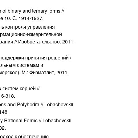
of binary and ternary forms //
ue 10. С. 1914-1927.
ель контроля управления
ормационно-измерительной
ания // Изобретательство. 2011.
 поддержки принятия решений /
альным системам и
рское). М.: Физматлит, 2011.
систем корней //
16-318.
ns and Polyhedra // Lobachevskii
-148.
y Rational Forms // Lobachevskii
02.
подход к обеспечению