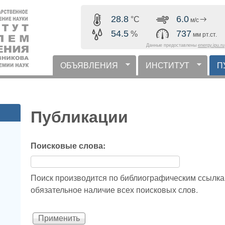
Перейти к основному
28.8
6.0
°C
м/с
содержанию
54.5
737
%
мм рт.ст.
Данные предоставлены
energy.ipu.ru
ОБЪЯВЛЕНИЯ
ИНСТИТУТ
П
горизонтальное меню
Публикации
Поисковые слова:
Поиск производится по библиографическим ссылка
обязательное наличие всех поисковых слов.