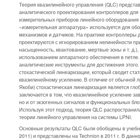
Теория квазилинейного управления (QLC) представ
аналитического проектирования контроллеров для
измерительных приборов линейного оборудования (
«измерительная аппаратура» используется для об
механизмов и датчиков. На практике контроллеры 
проектируются с игнорированием нелинейности пр
насыщенность, квантование, мертвые зоны и т. д.)
использованием аппаратного обеспечения в петле
аналитические инструменты для достижения этого.
стохастической линеаризации, который сводит стат
квазилинейному усилению. В отличие от обычной 
Якоби) стохастическая линеаризация является гло
заключается в том, что квазилинейное усиление зав
но и от экзогенных сигналов и функциональных бло
Используя этот подход, теория QLC распространил
теории линейного управления на системы LPNI.
Основные результаты QLC были обобщены в учебник
2011) и представлены на Technion в 2011 г. В данн