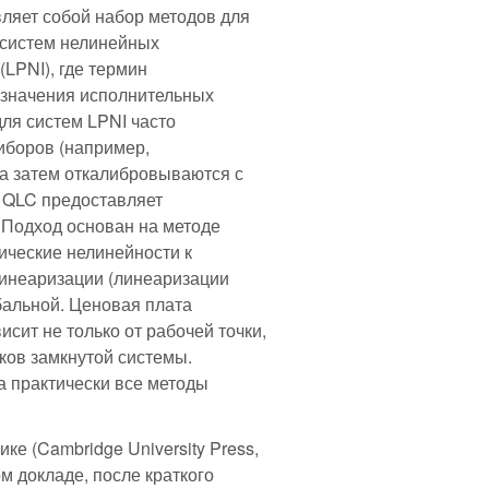
ляет собой набор методов для
 систем нелинейных
LPNI), где термин
означения исполнительных
для систем LPNI часто
иборов (например,
, а затем откалибровываются с
. QLC предоставляет
 Подход основан на методе
ические нелинейности к
линеаризации (линеаризации
бальной. Ценовая плата
исит не только от рабочей точки,
ков замкнутой системы.
а практически все методы
е (Cambridge University Press,
ом докладе, после краткого