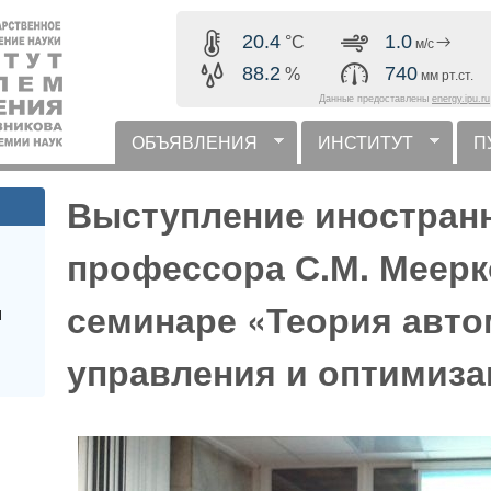
Перейти к основному
20.4
1.0
°C
м/с
содержанию
88.2
740
%
мм рт.ст.
Данные предоставлены
energy.ipu.ru
ОБЪЯВЛЕНИЯ
ИНСТИТУТ
П
горизонтальное меню
Выступление иностранн
профессора С.М. Меерк
семинаре «Теория авто
и
управления и оптимиза