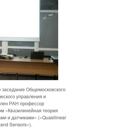
ое заседание Общемосковского
ческого управления и
член РАН профессор
дом «Квазилинейная теория
и и датчиками» («Quasilinear
 and Sensors»).