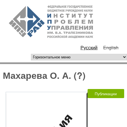
Перейти к основному
ИПУ
содержанию
РАН
Русский
English
горизонтальное меню
Махарева О. А. (?)
Публикации