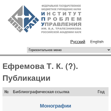
Перейти к основному
ИПУ
содержанию
РАН
Русский
English
горизонтальное меню
Ефремова Т. К. (?).
Публикации
№
Библиографическая ссылка
Год
Монографии