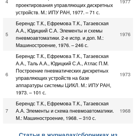
4
1977
проектирования управляющих дискретных
устройств. М.: ИПУ РАН, 1977. – 71 с.
Берендс Т.К., Ефремова Т.К., Тагаевская
А.А., Юдицкий С.А. Элементы и схемы
5
1976
пневмоавтоматики. 2-е испр. и доп. М.:
Машиностроение, 1976. – 246 с.
Берендс Т.К., Ефремова Т.К., Тагаевская
А.А., Таль А.А., Юдицкий С.А., Атлас П.М.
Построение пневматических дискретных
6
1973
управляющих устройств на базе
аппаратуры системы ЦИКЛ. М.: ИПУ РАН,
1973. – 101 с.
Берендс Т.К., Ефремова Т.К., Тагаевская
7
А.А. Элементы и схема пневмоавтоматики.
1968
М.: Машиностроение, 1968. – 310 с.
Статьи в журналах/сборниках из