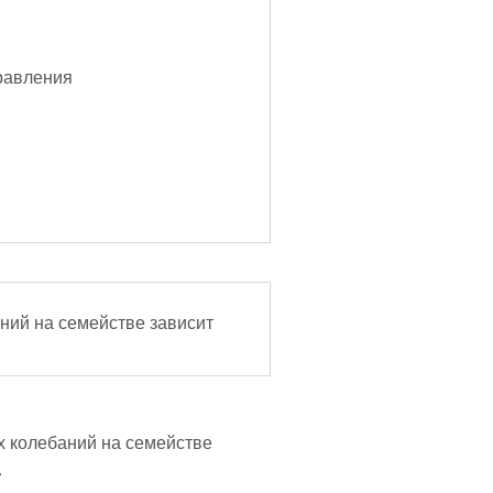
равления
е зависит
х колебаний на семействе
.