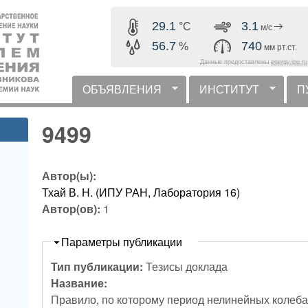
Перейти к основному
29.1
3.1
°C
м/с
содержанию
56.7
740
%
мм рт.ст.
Данные предоставлены
energy.ipu.ru
ОБЪЯВЛЕНИЯ
ИНСТИТУТ
П
горизонтальное меню
9499
Автор(ы):
Тхай В. Н. (ИПУ РАН, Лаборатория 16)
Автор(ов):
1
Скрыть
Параметры публикации
Тип публикации:
Тезисы доклада
Название:
Правило, по которому период нелинейных колеба