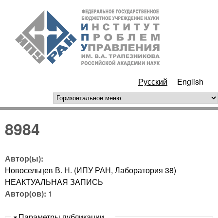
Перейти к основному
ИПУ
содержанию
РАН
Русский
English
горизонтальное меню
8984
Автор(ы):
Новосельцев В. Н. (ИПУ РАН, Лаборатория 38)
НЕАКТУАЛЬНАЯ ЗАПИСЬ
Автор(ов):
1
Скрыть
Параметры публикации