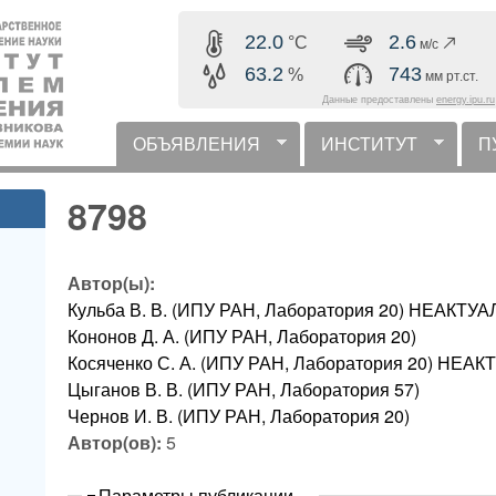
Перейти к основному
22.0
2.6
°C
м/с
содержанию
63.2
743
%
мм рт.ст.
Данные предоставлены
energy.ipu.ru
ОБЪЯВЛЕНИЯ
ИНСТИТУТ
П
горизонтальное меню
8798
Автор(ы):
Кульба В. В. (ИПУ РАН, Лаборатория 20) НЕАК
Кононов Д. А. (ИПУ РАН, Лаборатория 20)
Косяченко С. А. (ИПУ РАН, Лаборатория 20) НЕ
Цыганов В. В. (ИПУ РАН, Лаборатория 57)
Чернов И. В. (ИПУ РАН, Лаборатория 20)
Автор(ов):
5
Скрыть
Параметры публикации