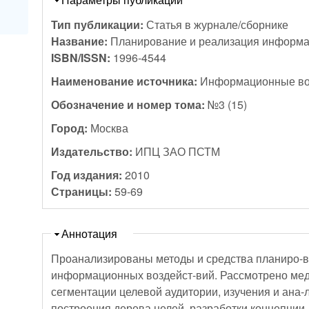
Тип публикации:
Статья в журнале/сборнике
Название:
Планирование и реализация информа
ISBN/ISSN:
1996-4544
Наименование источника:
Информационные в
Обозначение и номер тома:
№3 (15)
Город:
Москва
Издательство:
ИПЦ ЗАО ПСТМ
Год издания:
2010
Страницы:
59-69
Скрыть
Аннотация
Проанализированы методы и средства планиро-в
информационных воздейст-вий. Рассмотрено ме
сегментации целевой аудитории, изучения и ана-л
построения дерева целей, разработки концепции,