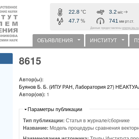
Перейти к основному
22.8
3.2
°C
м/с
содержанию
47.7
741
%
мм рт.ст.
Данные предоставлены
energy.ipu.ru
ОБЪЯВЛЕНИЯ
ИНСТИТУТ
П
горизонтальное меню
8615
Автор(ы):
Буянов Б. Б. (ИПУ РАН, Лаборатория 27) НЕАК
Автор(ов):
1
Скрыть
Параметры публикации
Тип публикации:
Статья в журнале/сборнике
Название:
Модель процедуры сравнения вектор
Наименование источника:
Труды Института пр