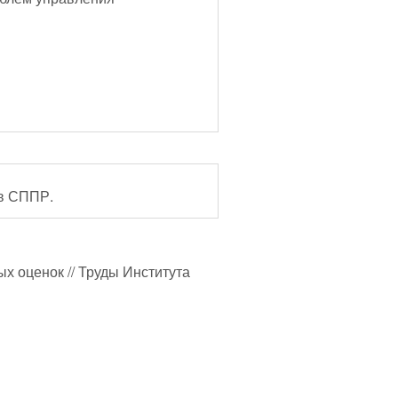
 в СППР.
х оценок // Труды Института