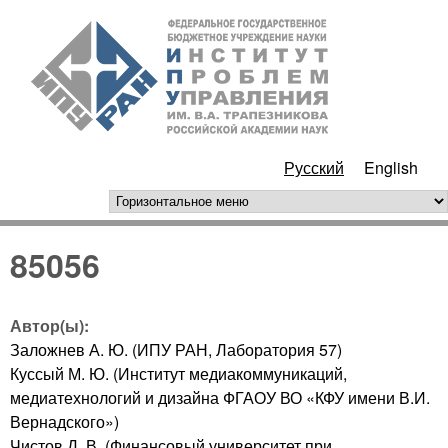
Перейти к основному
ИПУ
содержанию
РАН
Русский
English
горизонтальное меню
85056
Автор(ы):
Заложнев А. Ю. (ИПУ РАН, Лаборатория 57)
Куссый М. Ю. (Институт медиакоммуникаций,
медиатехнологий и дизайна ФГАОУ ВО «КФУ имени В.И.
Вернадского»)
Чистов Д. В. (Финансовый университет при