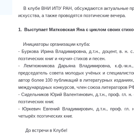
В клубе ВНИ ИПУ РАН, обсуждаются актуальные про
искусства, а также проводятся поэтические вечера.
1. Выступает Матковская Яна с циклом своих сти
Инициаторы организации клуба:
- Буркова Ирина Владимировна, д.т.н., доцент, в. н.
поэтических книг и «кучи» стихов и песен.
- Лемтюжникова Дарьяна Владимировна, к.ф.-м.
председатель совета молодых учёных и специалистов,
автор более 100 публикаций в литературных изданиях,
международных конкурсов, член союза литераторов РФ
- Сидельников Юрий Валентинович, д.т.н., проф. гл. н
поэтических книг.
- Юркевич Евгений Владимирович, д.т.н., проф. гл
четырёх поэтических книг.
До встречи в Клубе!