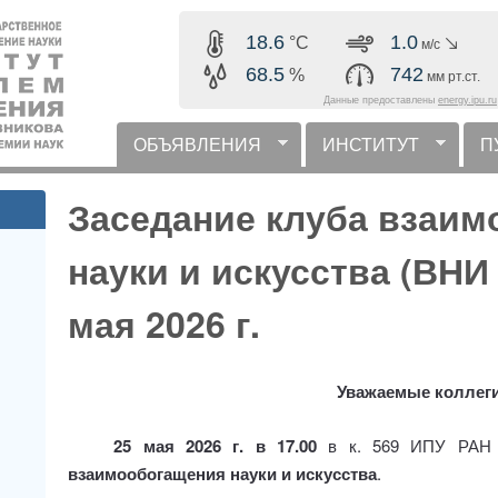
Перейти к основному
18.6
1.0
°C
м/с
содержанию
68.5
742
%
мм рт.ст.
Данные предоставлены
energy.ipu.ru
ОБЪЯВЛЕНИЯ
ИНСТИТУТ
П
горизонтальное меню
Заседание клуба взаи
науки и искусства (ВНИ
мая 2026 г.
Уважаемые коллеги
25 мая 2026 г. в 17.00
в к. 569 ИПУ РАН 
взаимообогащения науки и искусства
.