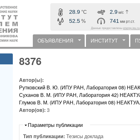
Перейти к основному
28.9
2.9
°C
м/с
содержанию
52.5
741
%
мм рт.ст.
Данные предоставлены
energy.ipu.ru
ОБЪЯВЛЕНИЯ
ИНСТИТУТ
П
горизонтальное меню
8376
Автор(ы):
Рутковский В. Ю. (ИПУ РАН, Лаборатория 08) 
Суханов В. М. (ИПУ РАН, Лаборатория 42) НЕА
Глумов В. М. (ИПУ РАН, Лаборатория 08) НЕАК
Автор(ов):
3
Скрыть
Параметры публикации
Тип публикации:
Тезисы доклада