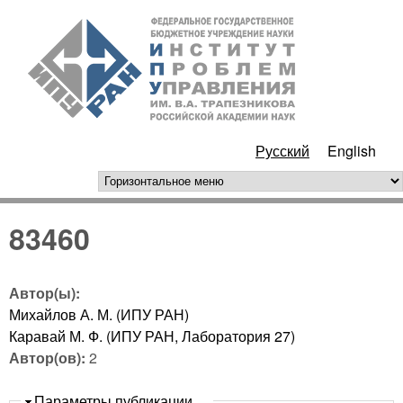
Перейти к основному
ИПУ
содержанию
РАН
Русский
English
горизонтальное меню
83460
Автор(ы):
Михайлов А. М. (ИПУ РАН)
Каравай М. Ф. (ИПУ РАН, Лаборатория 27)
Автор(ов):
2
Скрыть
Параметры публикации