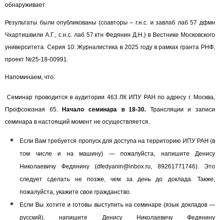
обнаруживает.
Результаты были опубликованы (соавторы – г.н.с. и завлаб лаб 57 дфмн
Чхартишвили А.Г., с.н.с. лаб 57 ктн Федянин Д.Н.) в Вестнике Московского
университета. Серия 10: Журналистика в 2025 году в рамках гранта РНФ,
проект №
25-18-00991
.
Напоминаем, что:
Семинар проводится в аудитории 463 ЛК ИПУ РАН по адресу г. Москва,
Профсоюзная 65.
Начало семинара в 18-30.
Трансляции и записи
семинара в настоящий момент не осуществляется.
Если Вам требуется пропуск для доступа на территорию ИПУ РАН (в
том числе и на машину) — пожалуйста, напишите Денису
Николаевичу Федянину (
dfedyanin@inbox.ru
, 89261771746). Это
следует сделать не позже, чем за день до доклада. Также,
пожалуйста, укажите свое гражданство.
Если Вы хотите и готовы выступить на семинаре (язык докладов —
русский), напишите Денису Николаевичу Федянину