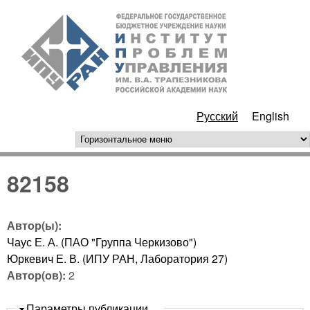
Перейти к основному
ИПУ
содержанию
РАН
Русский
English
горизонтальное меню
82158
Автор(ы):
Чаус Е. А. (ПАО "Группа Черкизово")
Юркевич Е. В. (ИПУ РАН, Лаборатория 27)
Автор(ов):
2
Скрыть
Параметры публикации