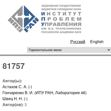
Перейти к основному
ИПУ
содержанию
РАН
Русский
English
горизонтальное меню
81757
Автор(ы):
Астахов С. А. (-)
Гончаренко В. И. (ИПУ РАН, Лаборатория 46)
Швец Н. Н. (-)
Автор(ов):
3