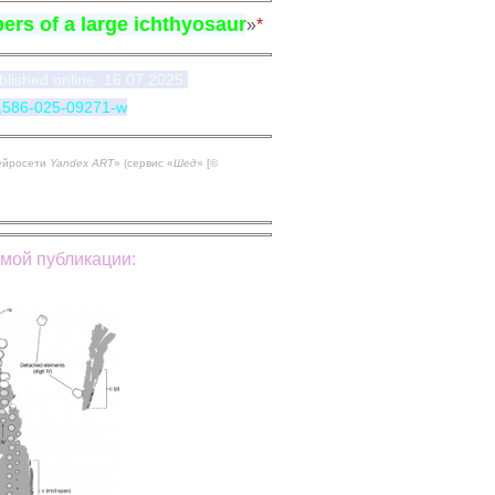
ppers of a large ichthyosaur
»
*
lished online: 16.07.2025;
s41586-025-09271-w
ейросети
Yandex ART
»
(сервис
«
Шед
»
[
©
мой публикации: