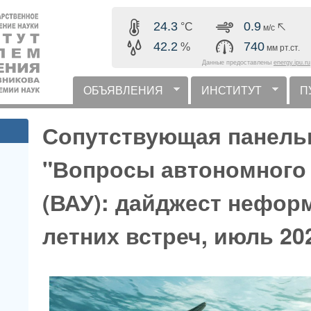
Перейти к основному
24.3
0.9
°C
м/с
содержанию
42.2
740
%
мм рт.ст.
Данные предоставлены
energy.ipu.ru
ОБЪЯВЛЕНИЯ
ИНСТИТУТ
П
горизонтальное меню
Сопутствующая панель
"Вопросы автономного
(ВАУ): дайджест нефо
летних встреч, июль 20