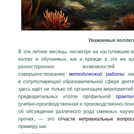
Уважаемые коллег
В эти летние месяцы, несмотря на наступившее в
коллег и обучаемых, как и прежде в это же в
разносторонних
возможносте
совершенствованию
методической работы
ка
в
сопутствующей образовательной
сфере деятел
здесь идёт не только об организации мероприяти
предварительных итогов профильной
практи
(учебно-производственная и производственно-технол
об обсуждении различного рода смежных научно
прочих,
— это
отчасти нетривиальные вопрос
примеру,
как
: