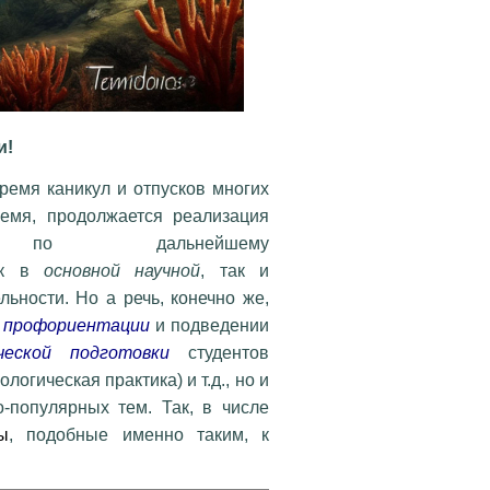
и!
ремя каникул и отпусков многих
ремя,
продолжается реализация
й по дальнейшему
к в
основной научной
, так и
ьности. Но а речь, конечно же,
й
профориентации
и подведении
ческой подготовки
студентов
огическая практика) и т.д., но и
-популярных тем. Т
ак, в числе
ы
,
подобные именно
таким,
к