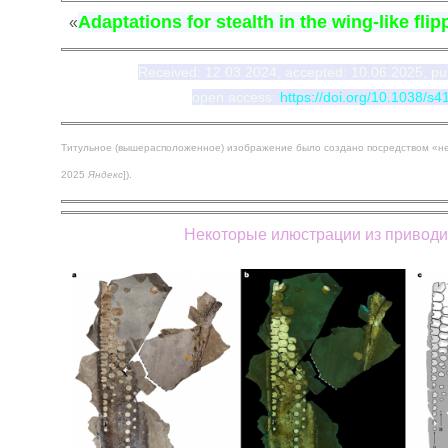
Adaptations for stealth in the wing-like fli
«
Received: 12.03.2024, accepted: 10.06.2025, pub
open access:
https://doi.org/10.1038/
Титульное (вышерасположенное) изображение было создано посредством
«
н
2025
Яндекс
]).
Некоторые илюстрации из приводи