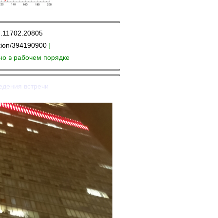
2.11702.20805
ation/394190900
]
но в рабочем порядке
едения встречи