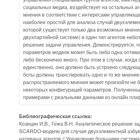
социальных медиа, воздействует на остальных аг
мнения в соответствии с интересами управляюще
наиболее простой для анализа случай двухэлемен
которой существует только два возможных мнения
двухпартийной системе) и один тип агентов-небо
решение задачи управления. Демонстрируется, чт
параметров модели может быть либо одна оптима
либо бесконечно много. При этом в случае, когд
единственно, оно должно быть устроено следую
боты должны транслировать одно и то же мнение
распространяемого мнения может произойти не б
некоторых конфигураций параметров. Полученны
примерами с реальными данными из онлайн пла
Библиографическая ссылка:
Козицин И.В., Гежа В.Н. Аналитическое решение з
SCARDO-модели для случая двухэлементной азбук
нативных агентов // Управление большими системам