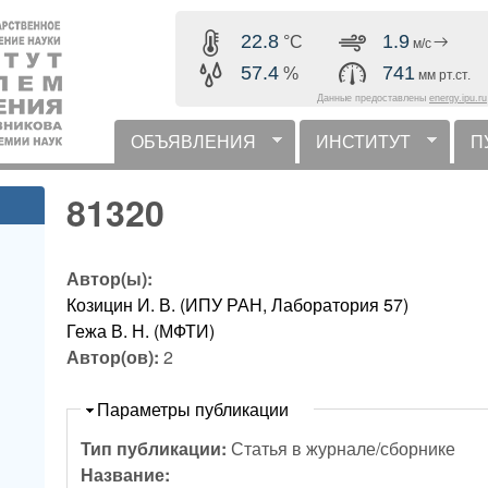
Перейти к основному
22.8
1.9
°C
м/с
содержанию
57.4
741
%
мм рт.ст.
Данные предоставлены
energy.ipu.ru
ОБЪЯВЛЕНИЯ
ИНСТИТУТ
П
горизонтальное меню
81320
Автор(ы):
Козицин И. В. (ИПУ РАН, Лаборатория 57)
Гежа В. Н. (МФТИ)
Автор(ов):
2
Скрыть
Параметры публикации
Тип публикации:
Статья в журнале/сборнике
Название: