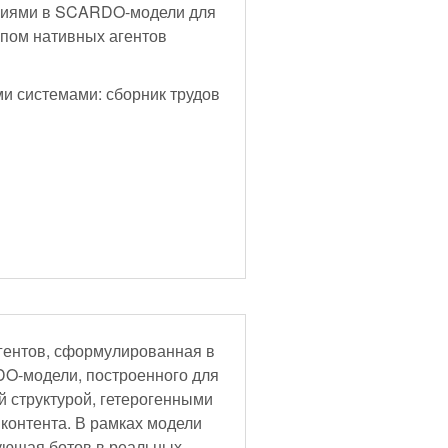
ниями в SCARDO-модели для
ипом нативных агентов
и системами: сборник трудов
гентов, сформулированная в
O-модели, построенного для
й структурой, гетерогенными
контента. В рамках модели
ующая ботов в реальных