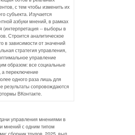
ентов, с тем чтобы изменить их
го субъекта. Изучается
тной азбуки мнений, в рамках
 (интерпретация -- выборы в
тов. Строится аналитическое
о в зависимости от значений
льная стратегия управления,
а оптимальное управление
щим образом: все социальные
, а переключение
олее одного раза лишь для
е результаты сопровождаются
фтормы ВКонтакте.
адачи управления мнениями в
и мнений с одним типом
и: сборник трудов. 2025. вып.