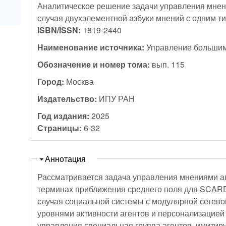
Аналитическое решение задачи управления мне
случая двухэлементной азбуки мнений с одним т
ISBN/ISSN:
1819-2440
Наименование источника:
Управление большим
Обозначение и номер тома:
вып. 115
Город:
Москва
Издательство:
ИПУ РАН
Год издания:
2025
Страницы:
6-32
Скрыть
Аннотация
Рассматривается задача управления мнениями а
терминах приближения среднего поля для SCARD
случая социальной системы с модулярной сетево
уровнями активности агентов и персонализацией 
управления специальная группа агентов, имитир