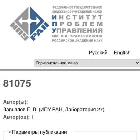
Перейти к основному
ИПУ
содержанию
РАН
Русский
English
горизонтальное меню
81075
Автор(ы):
Завьялов Е. В. (ИПУ РАН, Лаборатория 27)
Автор(ов):
1
Скрыть
Параметры публикации