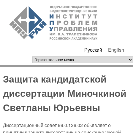
Перейти к основному
ИПУ
содержанию
РАН
Русский
English
горизонтальное меню
Защита кандидатской
диссертации Миночкиной
Светланы Юрьевны
Диссертационный совет 99.0.136.02 обьявляет о
принятии к защите диссертации на соискание ученой