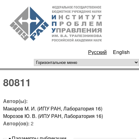
Перейти к основному
ИПУ
содержанию
РАН
Русский
English
горизонтальное меню
80811
Автор(ы):
Макаров М. И. (ИПУ РАН, Лаборатория 16)
Морозов Ю. В. (ИПУ РАН, Лаборатория 16)
Автор(ов):
2
Скрыть
Параметры публикации