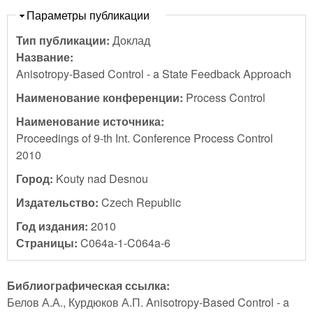
Скрыть
Параметры публикации
Тип публикации:
Доклад
Название:
Anisotropy-Based Control - a State Feedback Approach
Наименование конференции:
Process Control
Наименование источника:
Proceedings of 9-th Int. Conference Process Control
2010
Город:
Kouty nad Desnou
Издательство:
Czech Republic
Год издания:
2010
Страницы:
C064a-1-C064a-6
Библиографическая ссылка:
Белов А.А., Курдюков А.П. Anisotropy-Based Control - a