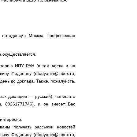
о адресу г. Москва, Профсоюзная
 осуществляется.
иторию ИПУ РАН (в том числе и на
вичу Федянину (
dfedyanin@inbox.ru
,
 день до доклада. Также, пожалуйста,
язык докладов — русский), напишите
u
, 89261771746), и он внесет Вас
 интересно.
ваны получать рассылки новостей
вичу Федянину (
dfedyanin@inbox.ru
,