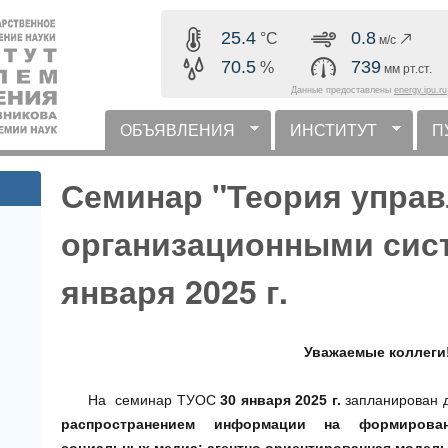
Перейти к основному
25.4
0.8
°C
м/с
содержанию
70.5
739
%
мм рт.ст.
Данные предоставлены
energy.ipu.ru
ОБЪЯВЛЕНИЯ
ИНСТИТУТ
П
горизонтальное меню
Семинар "Теория упра
организационными сист
января 2025 г.
Уважаемые коллеги
На семинар ТУОС
30 января 2025 г.
запланирован 
распространением информации на формирова
социальных медиа: агентно ориентированная модел