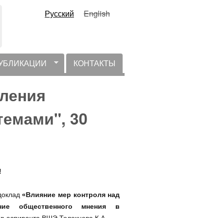
Русский
English
УБЛИКАЦИИ
КОНТАКТЫ
вления
емами", 30
!
доклад
«Влияние мер контроля над
ние общественного мнения в
ь»
аспиранта ВШЭ Толокнева К.А.