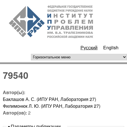
Перейти к основному
ИПУ
содержанию
РАН
Русский
English
горизонтальное меню
79540
Автор(ы):
Баклашов А. С. (ИПУ РАН, Лаборатория 27)
Филимонюк Л. Ю. (ИПУ РАН, Лаборатория 27)
Автор(ов):
2
Скрыть
Параметры публикации