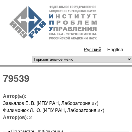
Перейти к основному
ИПУ
содержанию
РАН
Русский
English
горизонтальное меню
79539
Автор(ы):
Завьялов Е. В. (ИПУ РАН, Лаборатория 27)
Филимонюк Л. Ю. (ИПУ РАН, Лаборатория 27)
Автор(ов):
2
Скрыть
Параметры публикации