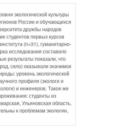
ровня экологической культуры
регионов России и обучающихся
иверситета дружбы народов
ие студентов первых курсов
института (n=31), гуманитарно-
орка исследования составило
ные результаты показали, что
род, село) оказывали значимое
ироды: уровень экологической
аучного профиля (экологи и
ологи) и инженеров. Такое же
роживания: студенты из
амарская, Ульяновская область,
тельны к проблемам экологии,