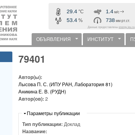
Перейти к основному
29.4
1.4
°C
м/с
содержанию
53.4
738
%
мм рт.ст.
Данные предоставлены
energy.ipu.ru
ОБЪЯВЛЕНИЯ
ИНСТИТУТ
П
горизонтальное меню
79401
Автор(ы):
Лысова П. С. (ИПУ РАН, Лаборатория 81)
Аникина Е. В. (РУДН)
Автор(ов):
2
Скрыть
Параметры публикации
Тип публикации:
Доклад
Название: