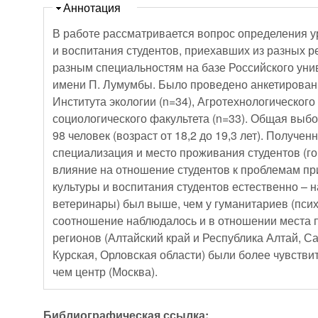
Скрыть
Аннотация
В работе рассматривается вопрос определения у
и воспитания студентов, приехавших из разных 
разным специальностям на базе Российского ун
имени П. Лумумбы. Было проведено анкетирован
Института экологии (n=34), Агротехнологического 
социологического факультета (n=33). Общая выб
98 человек (возраст от 18,2 до 19,3 лет). Получен
специализация и место проживания студентов (го
влияние на отношение студентов к проблемам пр
культуры и воспитания студентов естественно – н
ветеринары) был выше, чем у гуманитариев (псих
соотношение наблюдалось и в отношении места п
регионов (Алтайский край и Республика Алтай, С
Курская, Орловская области) были более чувстви
чем центр (Москва).
Библиографическая ссылка: