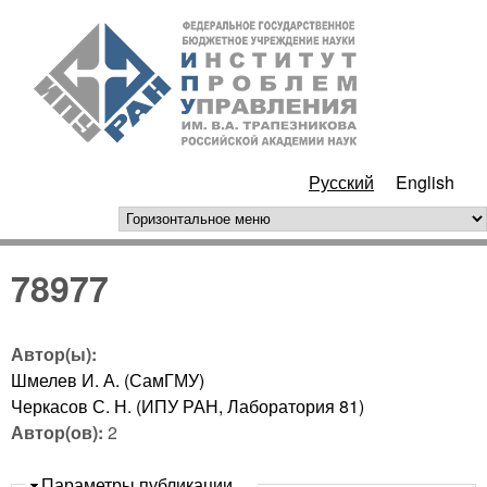
Перейти к основному
ИПУ
содержанию
РАН
Русский
English
горизонтальное меню
78977
Автор(ы):
Шмелев И. А. (СамГМУ)
Черкасов С. Н. (ИПУ РАН, Лаборатория 81)
Автор(ов):
2
Скрыть
Параметры публикации