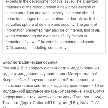
experts in the development of this issue. The analyzed
materials of the report present a new cross-section of
such a paradigm and what exactly it can and should
mean for changes relative to other modern views in the
so-called sphere of defense and security. The general
information presented may also be of interest, first of all,
when considering the dynamics of key factors in
formation of views. \\ keywords: command and control
(С2), concept, modeling, complexity.
Библиографическая ссылка:
Рожнов А.В. К вопросу о сложности и моделировании
задач командования и управления / Материалы 19-й
Всероссийской научно-практической конференции
«Перспективные системы и задачи управления» и 15-ой
молодежной школы-семинара «Управление и обработка
информации в технических системах» (Таганрог, 2024).
Таганрог: ДиректСайнс (ИП Шкуркин Д.В.), 2024. С. 23-