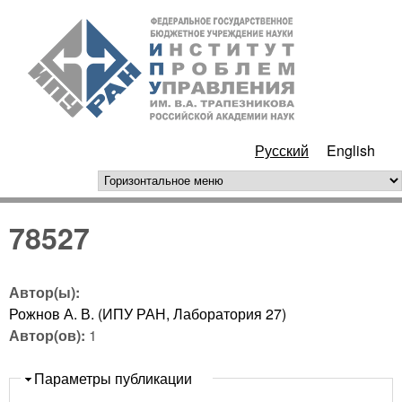
Перейти к основному
ИПУ
содержанию
РАН
Русский
English
горизонтальное меню
78527
Автор(ы):
Рожнов А. В. (ИПУ РАН, Лаборатория 27)
Автор(ов):
1
Скрыть
Параметры публикации