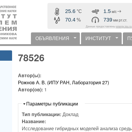
Перейти к основному
25.6
1.5
°C
м/с
содержанию
70.4
739
%
мм рт.ст.
Данные предоставлены
energy.ipu.ru
ОБЪЯВЛЕНИЯ
ИНСТИТУТ
П
горизонтальное меню
78526
Автор(ы):
Рожнов А. В. (ИПУ РАН, Лаборатория 27)
Автор(ов):
1
Скрыть
Параметры публикации
Тип публикации:
Доклад
Название:
Исследование гибридных моделей анализа сред