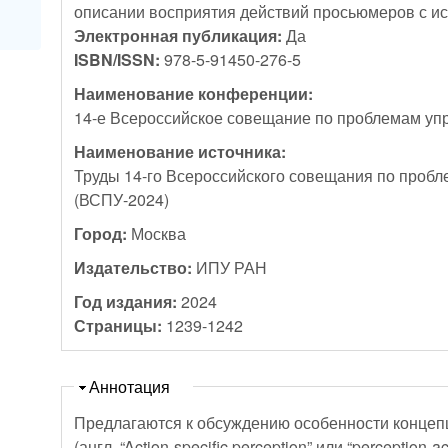
описании восприятия действий просьюмеров с и
Электронная публикация:
Да
ISBN/ISSN:
978-5-91450-276-5
Наименование конференции:
14-е Всероссийское совещание по проблемам уп
Наименование источника:
Труды 14-го Всероссийского совещания по проб
(ВСПУ-2024)
Город:
Москва
Издательство:
ИПУ РАН
Год издания:
2024
Страницы:
1239-1242
Скрыть
Аннотация
Предлагаются к обсуждению особенности концеп
(англ. “Action-specific perception” или “perception-a