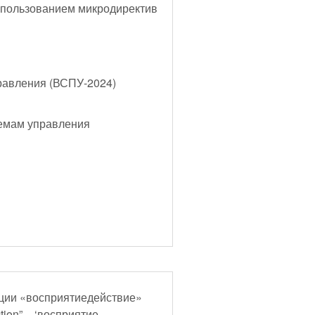
спользованием микродиректив
равления (ВСПУ-2024)
лемам управления
ции «восприятиедействие»
ction” – ‘восприятие,