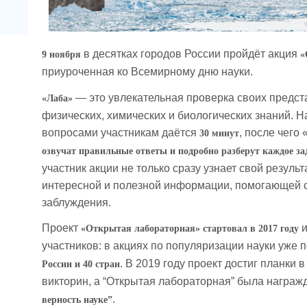
в десятках городов России пройдёт акция
9 ноября
«
приуроченная ко Всемирному дню науки.
— это увлекательная проверка своих предст
«Лаба»
физических, химических и биологических знаний. Н
вопросами участникам даётся
, после чег
30 минут
озвучат правильные ответы и подробно разберут каждое за
участник акции не только сразу узнает свой результ
интересной и полезной информации, помогающей 
заблуждения.
Проект
и
«Открытая лабораторная» стартовал в 2017 году
участников: в акциях по популяризации науки уже 
. В 2019 году проект достиг планки 
России и 40 стран
викторин, а “Открытая лабораторная” была награ
.
верность науке”