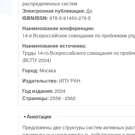
распределенных систем
Электронная публикация:
Да
ISBN/ISSN:
978-5-91450-276-5
Наименование конференции:
14-е Всероссийское совещание по проблемам уп
Наименование источника:
Труды 14-го Всероссийского совещания по проб
(ВСПУ-2024)
Город:
Москва
Издательство:
ИПУ РАН
Год издания:
2024
Страницы:
2558 - 2562
Скрыть
Аннотация
Предложены две структуры систем активных рас
однородных и неоднородных, действующих в реж