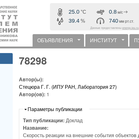
Перейти к основному
25.0
0.8
°C
м/с
содержанию
39.4
740
%
мм рт.ст.
Данные предоставлены
energy.ipu.ru
ОБЪЯВЛЕНИЯ
ИНСТИТУТ
П
горизонтальное меню
78298
Автор(ы):
Стецюра Г. Г. (ИПУ РАН, Лаборатория 27)
Автор(ов):
1
Скрыть
Параметры публикации
Тип публикации:
Доклад
Название:
Скорость реакции на внешние события объектов