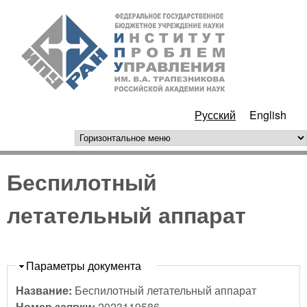
Перейти к основному
ИПУ
содержанию
РАН
Русский
English
горизонтальное меню
Беспилотный
летательный аппарат
Скрыть
Параметры документа
Название:
Беспилотный летательный аппарат
Номер заявки:
2023119586