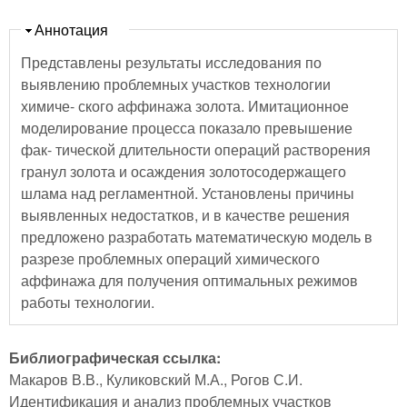
Скрыть
Аннотация
Представлены результаты исследования по
выявлению проблемных участков технологии
химиче- ского аффинажа золота. Имитационное
моделирование процесса показало превышение
фак- тической длительности операций растворения
гранул золота и осаждения золотосодержащего
шлама над регламентной. Установлены причины
выявленных недостатков, и в качестве решения
предложено разработать математическую модель в
разрезе проблемных операций химического
аффинажа для получения оптимальных режимов
работы технологии.
Библиографическая ссылка:
Макаров В.В., Куликовский М.А., Рогов С.И.
Идентификация и анализ проблемных участков