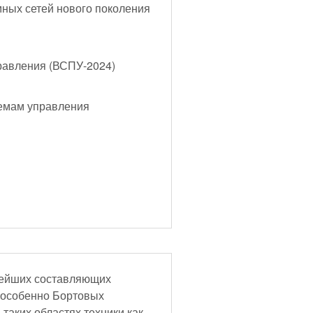
ных сетей нового поколения
равления (ВСПУ-2024)
лемам управления
нейших составляющих
собенно Бортовых
таких областях техники как