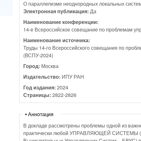
О параллелизме неоднородных локальных систем
Электронная публикация:
Да
Наименование конференции:
14-е Всероссийское совещание по проблемам уп
Наименование источника:
Труды 14-го Всероссийского совещания по проб
(ВСПУ-2024)
Город:
Москва
Издательство:
ИПУ РАН
Год издания:
2024
Страницы:
2822-2826
Скрыть
Аннотация
В докладе рассмотрены проблемы одной из важ
практически любой УПРАВЛЯЮЩЕЙ СИСТЕМЫ (о
Вычислительных Управляющих Систем -- БВУС) в 