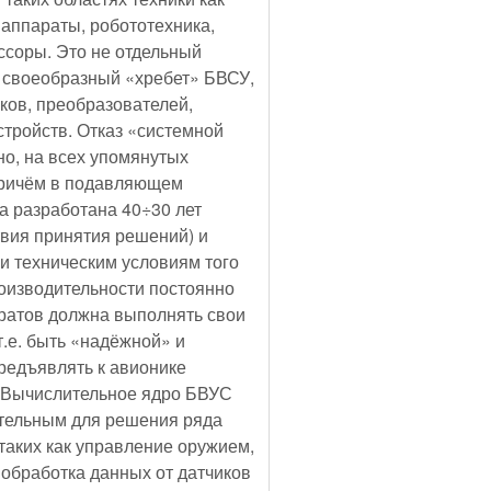
аппараты, робототехника,
соры. Это не отдельный
е. своеобразный «хребет» БВСУ,
ов, преобразователей,
тройств. Отказ «системной
нно, на всех упомянутых
 причём в подавляющем
а разработана 40÷30 лет
твия принятия решений) и
и техническим условиям того
оизводительности постоянно
ратов должна выполнять свои
т.е. быть «надёжной» и
редъявлять к авионике
. Вычислительное ядро БВУС
тельным для решения ряда
таких как управление оружием,
обработка данных от датчиков