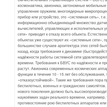
космонавтика, авионика, автономные мобильные 
управление оружием, многоядерные микропроцес
прибор или устройство, это «системная сеть», т.
информационно объединяющий множество датчик
вычислителей, управляющих и исполнительных ус
сети» приводит к отказу всего объекта. Естестве
объектах уже существуют их «системные сети»,
большинстве случаев архитектура этих сетей был
назад, когда требования к динамике (быстродейс
надёжности работы системной сети удовлетворял
времени. Требования к БВУС по надёжности и пр
растут. Авионика современных космических аппа
функции в течение 10 - 15 лет без обслуживания, 
«отказоустойчивой». Такие же требования пора п
беспилотных, военных и гражданских самолётов
нового поколения должно быть высокопроизводи
наукоёмких задач реального времени, например, 
противостояние рою беспилотных аппаратов или 