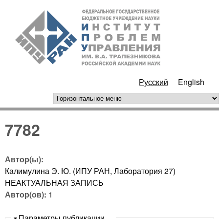
Перейти к основному
ИПУ
содержанию
РАН
Русский
English
горизонтальное меню
7782
Автор(ы):
Калимулина Э. Ю. (ИПУ РАН, Лаборатория 27)
НЕАКТУАЛЬНАЯ ЗАПИСЬ
Автор(ов):
1
Скрыть
Параметры публикации