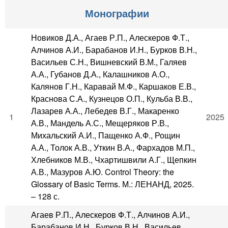
Монографии
Новиков Д.А., Агаев Р.П., Алескеров Ф.Т.,
Алчинов А.И., Барабанов И.Н., Бурков В.Н.,
Васильев С.Н., Вишневский В.М., Галяев
А.А., Губанов Д.А., Калашников А.О.,
Калянов Г.Н., Каравай М.Ф., Каршаков Е.В.,
Краснова С.А., Кузнецов О.П., Кульба В.В.,
Лазарев А.А., Лебедев В.Г., Макаренко
1
2025
А.В., Мандель А.С., Мещеряков Р.В.,
Михальский А.И., Пащенко А.Ф., Рощин
А.А., Толок А.В., Уткин В.А., Фархадов М.П.,
Хлебников М.В., Чхартишвили А.Г., Щепкин
А.В., Мазуров А.Ю. Control Theory: the
Glossary of Basic Terms. М.: ЛЕНАНД, 2025.
– 128 с.
Агаев Р.П., Алескеров Ф.Т., Алчинов А.И.,
Барабанов И.Н., Бурков В.Н., Васильев