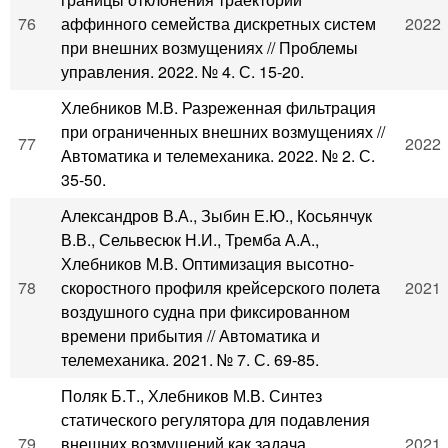
76
аффинного семейства дискретных систем
2022
при внешних возмущениях // Проблемы
управления. 2022. № 4. С. 15-20.
Хлебников М.В. Разреженная фильтрация
при ограниченных внешних возмущениях //
77
2022
Автоматика и телемеханика. 2022. № 2. С.
35-50.
Александров В.А., Зыбин Е.Ю., Косьянчук
В.В., Сельвесюк Н.И., Тремба А.А.,
Хлебников М.В. Оптимизация высотно-
78
скоростного профиля крейсерского полета
2021
воздушного судна при фиксированном
времени прибытия // Автоматика и
телемеханика. 2021. № 7. С. 69-85.
Поляк Б.Т., Хлебников М.В. Синтез
статического регулятора для подавления
79
внешних возмущений как задача
2021