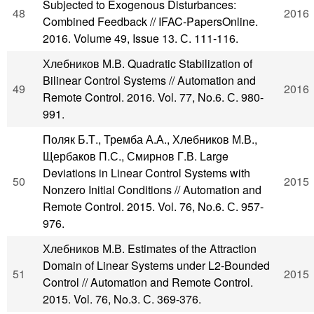
Subjected to Exogenous Disturbances:
48
2016
Combined Feedback // IFAC-PapersOnline.
2016. Volume 49, Issue 13. С. 111-116.
Хлебников М.В. Quadratic Stabilization of
Bilinear Control Systems // Automation and
49
2016
Remote Control. 2016. Vol. 77, No.6. С. 980-
991.
Поляк Б.Т., Тремба А.А., Хлебников М.В.,
Щербаков П.С., Смирнов Г.В. Large
Deviations in Linear Control Systems with
50
2015
Nonzero Initial Conditions // Automation and
Remote Control. 2015. Vol. 76, No.6. С. 957-
976.
Хлебников М.В. Estimates of the Attraction
Domain of Linear Systems under L2-Bounded
51
2015
Control // Automation and Remote Control.
2015. Vol. 76, No.3. С. 369-376.