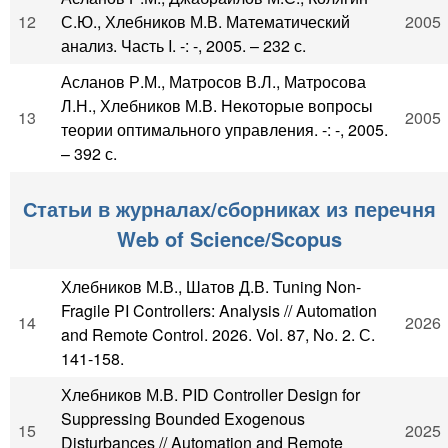
12
С.Ю., Хлебников М.В. Математический
2005
анализ. Часть I. -: -, 2005. – 232 с.
Асланов Р.М., Матросов В.Л., Матросова
Л.Н., Хлебников М.В. Некоторые вопросы
13
2005
теории оптимального управления. -: -, 2005.
– 392 с.
Статьи в журналах/сборниках из перечня
Web of Science/Scopus
Хлебников М.В., Шатов Д.В. Tuning Non-
Fragile PI Controllers: Analysis // Automation
14
2026
and Remote Control. 2026. Vol. 87, No. 2. С.
141-158.
Хлебников М.В. PID Controller Design for
Suppressing Bounded Exogenous
15
2025
Disturbances // Automation and Remote