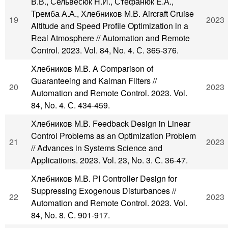
В.В., Сельвесюк Н.И., Стефанюк Е.А.,
Тремба А.А., Хлебников М.В. Aircraft Cruise
19
2023
Altitude and Speed Profile Optimization in a
Real Atmosphere // Automation and Remote
Control. 2023. Vol. 84, No. 4. С. 365-376.
Хлебников М.В. A Comparison of
Guaranteeing and Kalman Filters //
20
2023
Automation and Remote Control. 2023. Vol.
84, No. 4. С. 434-459.
Хлебников М.В. Feedback Design in Linear
Control Problems as an Optimization Problem
21
2023
// Advances in Systems Science and
Applications. 2023. Vol. 23, No. 3. С. 36-47.
Хлебников М.В. PI Controller Design for
Suppressing Exogenous Disturbances //
22
2023
Automation and Remote Control. 2023. Vol.
84, No. 8. С. 901-917.