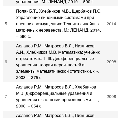
управления. М.: ЛЕНАНД, 2019. – 500 с.
Поляк Б.Т., Хлебников М.В., Щербаков П.С.
Управление линейными системами при
5
внешних возмущениях: Техника линейных
2014
матричных неравенств. М.: ЛЕНАНД, 2014.
– 560 с.
Асланов Р.М., Матросов В.Л., Нижников
А.И., Хлебников М.В. Математика: учебник
в трех томах. Т. III. Дифференциальные
6
2008
уравнения, теория вероятностей и
элементы математической статистики. -: -,
2008. – 375 с.
Асланов Р.М., Матросов В.Л., Хлебников
М.В. Дифференциальные уравнения и
7
2008
уравнения с частными производными. -: -,
2008. – 354 с.
Асланов Р.М., Матросов В.Л., Нижников