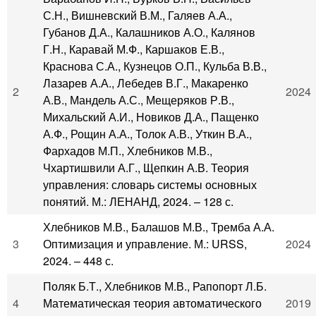
С.Н., Вишневский В.М., Галяев А.А.,
Губанов Д.А., Калашников А.О., Калянов
Г.Н., Каравай М.Ф., Каршаков Е.В.,
Краснова С.А., Кузнецов О.П., Кульба В.В.,
Лазарев А.А., Лебедев В.Г., Макаренко
2
2024
А.В., Мандель А.С., Мещеряков Р.В.,
Михальский А.И., Новиков Д.А., Пащенко
А.Ф., Рощин А.А., Толок А.В., Уткин В.А.,
Фархадов М.П., Хлебников М.В.,
Чхартишвили А.Г., Щепкин А.В. Теория
управления: словарь системы основных
понятий. М.: ЛЕНАНД, 2024. – 128 с.
Хлебников М.В., Балашов М.В., Тремба А.А.
3
Оптимизация и управление. М.: URSS,
2024
2024. – 448 с.
Поляк Б.Т., Хлебников М.В., Рапопорт Л.Б.
4
Математическая теория автоматического
2019