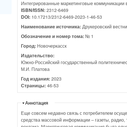
Интегрированные маркетинговые коммуникации в
ISBN/ISSN:
2312-6469
DOI:
10.17213/2312-6469-2023-1-46-53
Наименование источника:
Друкеровский вестни
Обозначение и номер тома:
№ 1
Город:
Новочеркасск
Издательство:
Южно-Российский государственный политехничес
М.И. Платова
Год издания:
2023
Страницы:
46-53
Скрыть
Аннотация
Еще совсем недавно связь с потребителем осуще
средства массовой информации – газеты, радио,
реклама. Маркетинговая коммуникация была одновекторной – от производителя