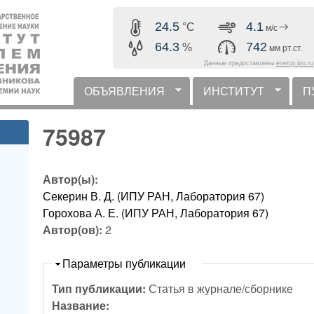
Перейти к основному
24.5
4.1
°C
м/с
содержанию
64.3
742
%
мм рт.ст.
Данные предоставлены
energy.ipu.ru
ОБЪЯВЛЕНИЯ
ИНСТИТУТ
П
горизонтальное меню
75987
Автор(ы):
Секерин В. Д. (ИПУ РАН, Лаборатория 67)
Горохова А. Е. (ИПУ РАН, Лаборатория 67)
Автор(ов):
2
Скрыть
Параметры публикации
Тип публикации:
Статья в журнале/сборнике
Название: