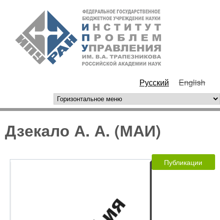
Перейти к основному
ИПУ
содержанию
РАН
Русский
English
горизонтальное меню
Дзекало А. А. (МАИ)
Публикации