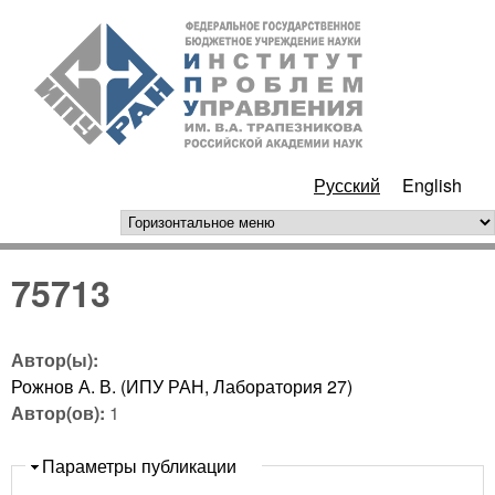
Перейти к основному
ИПУ
содержанию
РАН
Русский
English
горизонтальное меню
75713
Автор(ы):
Рожнов А. В. (ИПУ РАН, Лаборатория 27)
Автор(ов):
1
Скрыть
Параметры публикации