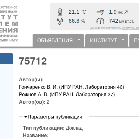
Перейти к основному
21.1
1.9
°C
м/с
содержанию
66.8
742
%
мм рт.ст.
Данные предоставлены
energy.ipu.ru
ОБЪЯВЛЕНИЯ
ИНСТИТУТ
П
горизонтальное меню
75712
Автор(ы):
Гончаренко В. И. (ИПУ РАН, Лаборатория 46)
Рожнов А. В. (ИПУ РАН, Лаборатория 27)
Автор(ов):
2
Скрыть
Параметры публикации
Тип публикации:
Доклад
Название: