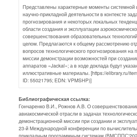
Представлены характерные моменты системной 
научно-прикладной деятельности в контексте зад
прогнозирования и некоторых локальных тенден
области создания и эксплуатации аэрокосмическо
совершенствования образовательных технологий
целом. Предлагаются к общему рассмотрению от
вопросов технологического прогнозирования на
миссии демонстрации возможностей при создании
аппаратов «Jackal»; а в ходе доклада будут ука
иллюстративные материалы. [https://elibrary.ru/i
ID: 55021795; EDN: VPMSHP)]
Библиографическая ссылка:
Гончаренко В.И., Рожнов А.В. O совершенствовани
авиакосмической отрасли в задачах технологическ
демонстрационной миссии при создании и эксплуат
23-й Международной конференции по вычислитель
прикладным программным системам (ВМСППС'2023).