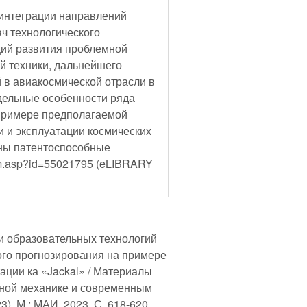
интеграции направлений
ач технологического
ций развития проблемной
й техники, дальнейшего
 в авиакосмической отрасли в
дельные особенности ряда
 примере предполагаемой
 и эксплуатации космических
заны патентоспособные
tem.asp?id=55021795 (eLIBRARY
и образовательных технологий
ого прогнозирования на примере
ации ка «Jackal» / Материалы
ной механике и современным
 М.: МАИ, 2023. С. 618-620.