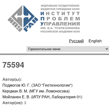
Перейти к основному
ИПУ
содержанию
РАН
Русский
English
горизонтальное меню
75594
Автор(ы):
Подмогов Ю. Г. (ЗАО "Геотехнологии")
Керцман В. М. (МГУ им. Ломоносова)
Мойланен Е. В. (ИПУ РАН, Лаборатория 01)
Автор(ов):
3