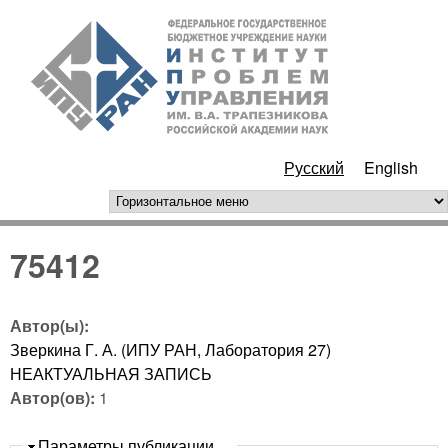
Перейти к основному
ИПУ
содержанию
РАН
Русский
English
горизонтальное меню
75412
Автор(ы):
Зверкина Г. А. (ИПУ РАН, Лаборатория 27)
НЕАКТУАЛЬНАЯ ЗАПИСЬ
Автор(ов):
1
Скрыть
Параметры публикации