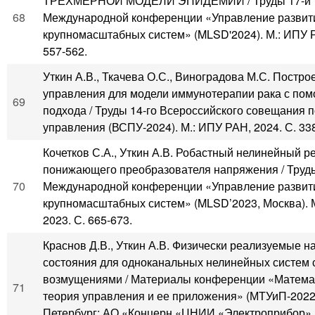
ТРЕХМЕРНОЙ МОДЕЛИ ЭПИДЕМИИ / Труды 17-й
68
Международной конференции «Управление развит
крупномасштабных систем» (MLSD'2024). М.: ИПУ Р
557-562.
Уткин А.В., Ткачева О.С., Виноградова М.С. Постро
управления для модели иммунотерапии рака с по
69
подхода / Труды 14-го Всероссийского совещания 
управления (ВСПУ-2024). М.: ИПУ РАН, 2024. С. 33
Кочетков С.А., Уткин А.В. Робастный нелинейный р
понижающего преобразователя напряжения / Труды
70
Международной конференции «Управление развит
крупномасштабных систем» (MLSD’2023, Москва). 
2023. С. 665-673.
Краснов Д.В., Уткин А.В. Физически реализуемые 
состояния для одноканальных нелинейных систем 
возмущениями / Материалы конференции «Матема
71
теория управления и ее приложения» (МТУиП-2022
Петербург: АО «Концерн «ЦНИИ «Электроприбор», 