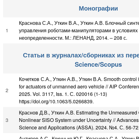
Монографии
Краснова С.А., Уткин В.А., Уткин А.В. Блочный синт
1
управления роботами-манипуляторами в условиях
неопределенности. М.: ЛЕНАНД, 2014. – 208 с.
Статьи в журналах/сборниках из пер
Science/Scopus
Кочетков С.А., Уткин А.В., Уткин В.А. Smooth control 
for actuators of unmanned aero vehicle // AIP Confere
2
2025. Vol. 3117, Iss. 1. С. 020016 (1-13)
https://doi.org/10.1063/5.0266839.
Краснов Д.В., Уткин А.В. Estimating the Unmeasured 
3
Nonlinear SISO System under Uncertainty // Advances
Science and Applications (ASSA). 2024. №4. С. 56-72
Антипов А.С., Кокунько Ю.Г., Краснова С.А., Уткин В.