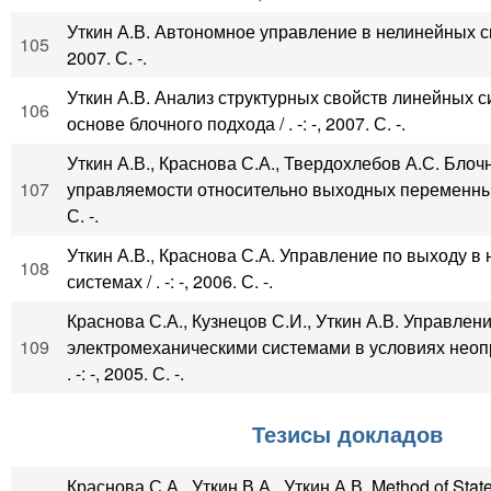
Уткин А.В. Автономное управление в нелинейных сист
105
2007. С. -.
Уткин А.В. Анализ структурных свойств линейных с
106
основе блочного подхода / . -: -, 2007. С. -.
Уткин А.В., Краснова С.А., Твердохлебов А.С. Бло
107
управляемости относительно выходных переменных / 
С. -.
Уткин А.В., Краснова С.А. Управление по выходу в
108
системах / . -: -, 2006. С. -.
Краснова С.А., Кузнецов С.И., Уткин А.В. Управлен
109
электромеханическими системами в условиях неоп
. -: -, 2005. С. -.
Тезисы докладов
Краснова С.А., Уткин В.А., Уткин А.В. Method of Stat