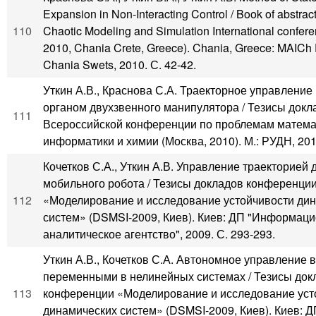
Expansion in Non-Interacting Control / Book of abstract
110
Chaotic Modeling and Simulation International conf
2010, Chania Crete, Greece). Chania, Greece: MAICh P
Chania Swets, 2010. С. 42-42.
Уткин А.В., Краснова С.А. Траекторное управление
органом двухзвенного манипулятора / Тезисы докл
111
Всероссийской конференции по проблемам математ
информатики и химии (Москва, 2010). М.: РУДН, 201
Кочетков С.А., Уткин А.В. Управление траекторией
мобильного робота / Тезисы докладов конференци
112
«Моделирование и исследование устойчивости ди
систем» (DSMSI-2009, Киев). Киев: ДП "Информаци
аналитическое агентство", 2009. С. 293-293.
Уткин А.В., Кочетков С.А. Автономное управление
переменными в нелинейных системах / Тезисы док
113
конференции «Моделирование и исследование уст
динамических систем» (DSMSI-2009, Киев). Киев: Д