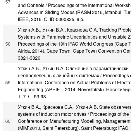
57
and Controls / Proceedings of the International Works
Advances in Sliding Modes (RASM 2015, Istanbul, Turk
IEEE, 2015. С. ID-0000825, 6 p.
Уткин А.В., Уткин В.А., Краснова С.А. Tracking Proble
Systems with Parametric Uncertainties and Unstable 
58
Proceedings of the 19th IFAC World Congress (Cape 
Africa, 2014). Cape Town: Cape Town Convention Cen
3821-3826.
Уткин А.В., Уткин В.А. Слежение в параметрически
неопределенных линейных системах / Proceedings of
59
International Conference on Actual Problems of Electr
Engineering (APEIE – 2014, Novosibirsk). Новосибир
Т. 7. С. 93-98.
Уткин В.А., Краснова С.А., Уткин А.В. State observers 
systems of induction motor drives / Proceedings of the
60
Conference on Manufacturing Modelling, Management,
(MIM`2013, Saint Petersburg). Saint Petersburg: IFAC,