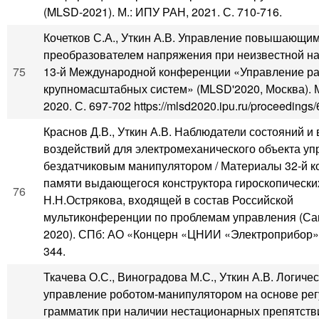
(MLSD-2021). М.: ИПУ РАН, 2021. С. 710-716.
Кочетков С.А., Уткин А.В. Управление повышающи
преобразователем напряжения при неизвестной наг
75
13-й Международной конференции «Управление р
крупномасштабных систем» (MLSD'2020, Москва). 
2020. С. 697-702 https://mlsd2020.ipu.ru/proceedings/
Краснов Д.В., Уткин А.В. Наблюдатели состояний и
воздействий для электромеханического объекта уп
бездатчиковым манипулятором / Материалы 32-й 
памяти выдающегося конструктора гироскопически
76
Н.Н.Острякова, входящей в состав Российской
мультиконференции по проблемам управления (Сан
2020). СПб: АО «Концерн «ЦНИИ «Электроприбор»,
344.
Ткачева О.С., Виноградова М.С., Уткин А.В. Логиче
управление роботом-манипулятором на основе ре
грамматик при наличии нестационарных препятств