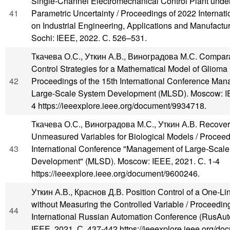
Single-Channel Electromechanical Control Plant under
41
Parametric Uncertainty / Proceedings of 2022 Internat
on Industrial Engineering, Applications and Manufactu
Sochi: IEEE, 2022. С. 526–531.
Ткачева О.С., Уткин А.В., Виноградова М.С. Comparat
Control Strategies for a Mathematical Model of Glioma 
42
Proceedings of the 15th International Conference Man
Large-Scale System Development (MLSD). Moscow: IE
4 https://ieeexplore.ieee.org/document/9934718.
Ткачева О.С., Виноградова М.С., Уткин А.В. Recover
Unmeasured Variables for Biological Models / Proceedi
43
International Conference "Management of Large-Scal
Development" (MLSD). Moscow: IEEE, 2021. С. 1-4
https://ieeexplore.ieee.org/document/9600246.
Уткин А.В., Краснов Д.В. Position Сontrol of a One-Li
without Measuring the Controlled Variable / Proceedi
44
International Russian Automation Conference (RusAut
IEEE, 2021. С. 437-442 https://ieeexplore.ieee.org/d