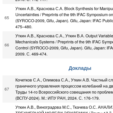
Уткин А.В., Краснова С.А. Block Synthesis for Manipu
Uncertainties / Preprints of the 9th IFAC Symposium o
65
(SYROCO-2009, Gifu, Japan). Gifu, Japan: IFAC Public
475–480.
Уткин А.В., Краснова С.А., Уткин В.А. Output Variable
Mechanicals Systems / Preprints of the 9th IFAC Sym
66
Control (SYROCO-2009, Gifu, Japan). Gifu, Japan: IFA
2009. С. 469-474.
Доклады
Кочетков С.А., Олимова С.А., Уткин А.В. Частный с
граничного управления процессом колебаний на дву
67
Труды 14-го Всероссийского совещания по пробле
(ВСПУ-2024). М.: ИПУ РАН, 2024. С. 176-179.
Уткин А.В., Виноградова М.С., Ткачева О.С. АН