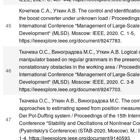
Кочетков С.А., Уткин А.В. The control and identificatio
the boost converter under unknown load / Proceedings 
45
International Conference "Management of Large-Scal
Development" (MLSD). Moscow: IEEE, 2020. С. 1-5,
https://ieeexplore.ieee.org/document/9247783.
Ткачева О.С., Виноградова М.С., Уткин А.В. Logical co
manipulator based on regular grammars in the presenc
nonstationary obstacles in the working area / Proceedi
46
International Conference "Management of Large-Scal
Development" (MLSD). Moscow: IEEE, 2020. С. 3-8
https://ieeexplore.ieee.org/document/9247703.
Ткачева О.С., Уткин А.В., Виноградова М.С. The com
approaches to estimating speed from position measur
Der Pol-Duffing system / Proceedings of the 15th Intern
47
Conference "Stability and Oscillations of Nonlinear Co
(Pyatnitskiy's Conference) (STAB-2020, Moscow). М.: 
1-4, https://ieeexplore.ieee.org/document/9140593.