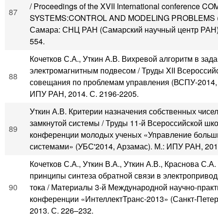
/ Proceedings of the XVII International conference 
87
SYSTEMS:CONTROL AND MODELING PROBLEMS (С
Самара: СНЦ РАН (Самарский научный центр РАН), 
554.
Кочетков С.А., Уткин А.В. Вихревой алгоритм в зад
электромагнитным подвесом / Труды XII Всероссий
88
совещания по проблемам управления (ВСПУ-2014, 
ИПУ РАН, 2014. С. 2196-2205.
Уткин А.В. Критерии назначения собственных чисе
замкнутой системы / Труды 11-й Всероссийской шк
89
конференции молодых ученых «Управление боль
системами» (УБС'2014, Арзамас). М.: ИПУ РАН, 2014
Кочетков С.А., Уткин В.А., Уткин А.В., Краснова С.А
принципы синтеза обратной связи в электропривод
90
тока / Материалы 3-й Международной научно-практ
конференции «ИнтеллектТранс-2013» (Санкт-Петерб
2013. С. 226–232.