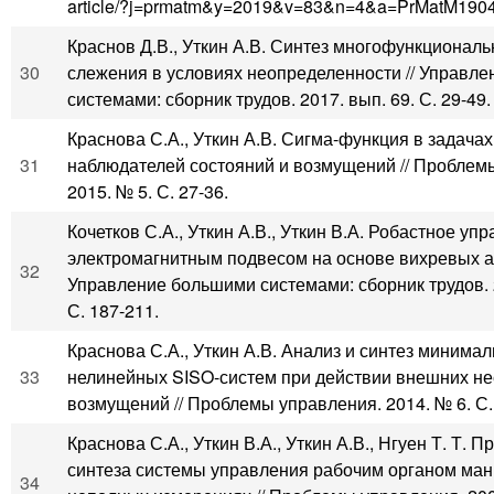
article/?j=prmatm&y=2019&v=83&n=4&a=PrMatM1904
Краснов Д.В., Уткин А.В. Синтез многофункционал
30
слежения в условиях неопределенности // Управл
системами: сборник трудов. 2017. вып. 69. С. 29-49.
Краснова С.А., Уткин А.В. Сигма-функция в задачах
31
наблюдателей состояний и возмущений // Проблем
2015. № 5. С. 27-36.
Кочетков С.А., Уткин А.В., Уткин В.А. Робастное уп
электромагнитным подвесом на основе вихревых ал
32
Управление большими системами: сборник трудов. 2
С. 187-211.
Краснова С.А., Уткин А.В. Анализ и синтез минима
33
нелинейных SISO-систем при действии внешних н
возмущений // Проблемы управления. 2014. № 6. С.
Краснова С.А., Уткин В.А., Уткин А.В., Нгуен Т. Т. 
синтеза системы управления рабочим органом ман
34