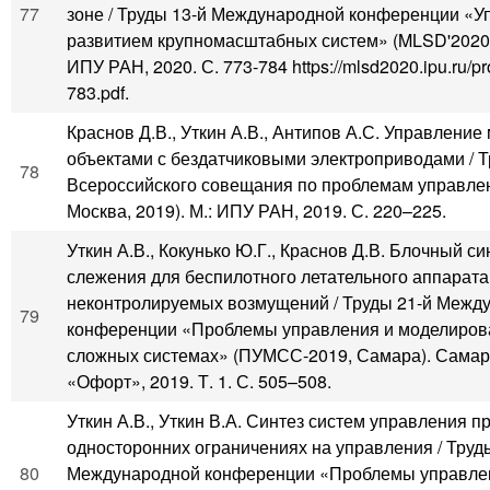
77
зоне / Труды 13-й Международной конференции «У
развитием крупномасштабных систем» (MLSD'2020, 
ИПУ РАН, 2020. С. 773-784 https://mlsd2020.ipu.ru/p
783.pdf.
Краснов Д.В., Уткин А.В., Антипов А.С. Управлени
объектами с бездатчиковыми электроприводами / Т
78
Всероссийского совещания по проблемам управлени
Москва, 2019). М.: ИПУ РАН, 2019. С. 220–225.
Уткин А.В., Кокунько Ю.Г., Краснов Д.В. Блочный с
слежения для беспилотного летательного аппарата
неконтролируемых возмущений / Труды 21-й Межд
79
конференции «Проблемы управления и моделиров
сложных системах» (ПУМСС-2019, Самара). Сама
«Офорт», 2019. Т. 1. С. 505–508.
Уткин А.В., Уткин В.А. Синтез систем управления п
односторонних ограничениях на управления / Труд
80
Международной конференции «Проблемы управле