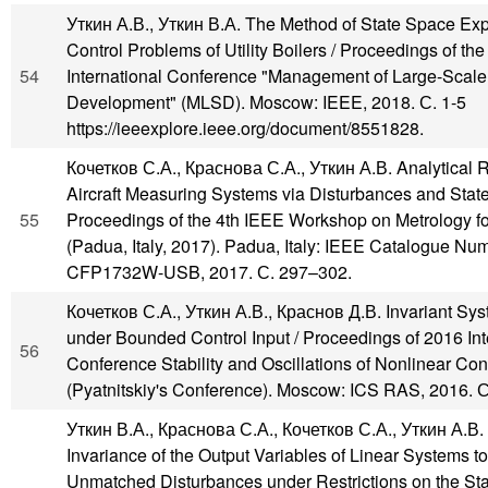
Уткин А.В., Уткин В.А. The Method of State Space Ex
Control Problems of Utility Boilers / Proceedings of the
54
International Conference "Management of Large-Scal
Development" (MLSD). Moscow: IEEE, 2018. С. 1-5
https://ieeexplore.ieee.org/document/8551828.
Кочетков С.А., Краснова С.А., Уткин А.В. Analytical R
Aircraft Measuring Systems via Disturbances and State
55
Proceedings of the 4th IEEE Workshop on Metrology f
(Padua, Italy, 2017). Padua, Italy: IEEE Catalogue Nu
CFP1732W-USB, 2017. С. 297–302.
Кочетков С.А., Уткин А.В., Краснов Д.В. Invariant Sy
under Bounded Control Input / Proceedings of 2016 Int
56
Conference Stability and Oscillations of Nonlinear Co
(Pyatnitskiy's Conference). Moscow: ICS RAS, 2016. С
Уткин В.А., Краснова С.А., Кочетков С.А., Уткин А.В.
Invariance of the Output Variables of Linear Systems to
Unmatched Disturbances under Restrictions on the Sta