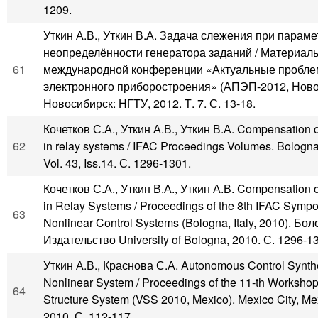
1209.
Уткин А.В., Уткин В.А. Задача слежения при парам
неопределённости генератора заданий / Материалы
61
международной конференции «Актуальные пробл
электронного приборостроения» (АПЭП-2012, Ново
Новосибирск: НГТУ, 2012. Т. 7. С. 13-18.
Кочетков С.А., Уткин А.В., Уткин В.А. Compensation o
62
in relay systems / IFAC Proceedings Volumes. Bologna:
Vol. 43, Iss.14. С. 1296-1301.
Кочетков С.А., Уткин В.А., Уткин А.В. Compensation o
in Relay Systems / Proceedings of the 8th IFAC Symp
63
Nonlinear Control Systems (Bologna, Italy, 2010). Бо
Издательство University of Bologna, 2010. С. 1296-1
Уткин А.В., Краснова С.А. Autonomous Control Synthe
Nonlinear System / Proceedings of the 11-th Workshop
64
Structure System (VSS 2010, Mexico). Mexico City, Me
2010. С. 112-117.