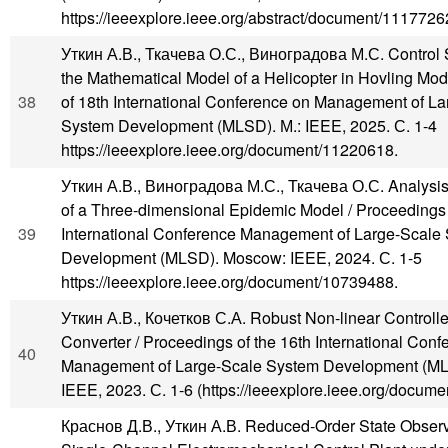
https://ieeexplore.ieee.org/abstract/document/1117726
Уткин А.В., Ткачева О.С., Виноградова М.С. Control 
the Mathematical Model of a Helicopter in Hovling Mo
38
of 18th International Conference on Management of L
System Development (MLSD). М.: IEEE, 2025. С. 1-4
https://ieeexplore.ieee.org/document/11220618.
Уткин А.В., Виноградова М.С., Ткачева О.С. Analysis
of a Three-dimensional Epidemic Model / Proceedings 
39
International Conference Management of Large-Scale
Development (MLSD). Moscow: IEEE, 2024. С. 1-5
https://ieeexplore.ieee.org/document/10739488.
Уткин А.В., Кочетков С.А. Robust Non-linear Controlle
Converter / Proceedings of the 16th International Conf
40
Management of Large-Scale System Development (M
IEEE, 2023. С. 1-6 (https://ieeexplore.ieee.org/docum
Краснов Д.В., Уткин А.В. Reduced-Order State Observ