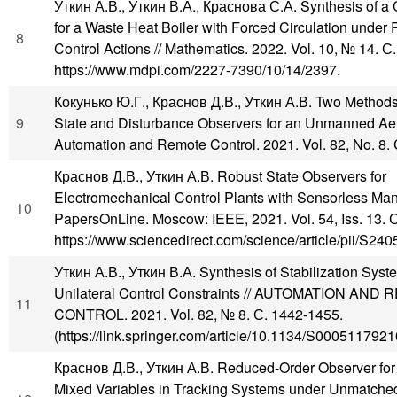
Уткин А.В., Уткин В.А., Краснова С.А. Synthesis of a
for a Waste Heat Boiler with Forced Circulation under 
8
Control Actions // Mathematics. 2022. Vol. 10, № 14. С.
https://www.mdpi.com/2227-7390/10/14/2397.
Кокунько Ю.Г., Краснов Д.В., Уткин А.В. Two Methods 
9
State and Disturbance Observers for an Unmanned Aeri
Automation and Remote Control. 2021. Vol. 82, No. 8.
Краснов Д.В., Уткин А.В. Robust State Observers for
Electromechanical Control Plants with Sensorless Mani
10
PapersOnLine. Moscow: IEEE, 2021. Vol. 54, Iss. 13. 
https://www.sciencedirect.com/science/article/pii/S2
Уткин А.В., Уткин В.А. Synthesis of Stabilization Syst
Unilateral Control Constraints // AUTOMATION AND
11
CONTROL. 2021. Vol. 82, № 8. С. 1442-1455.
(https://link.springer.com/article/10.1134/S00051179
Краснов Д.В., Уткин А.В. Reduced-Order Observer for
Mixed Variables in Tracking Systems under Unmatch