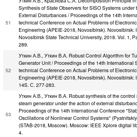
Уткин А.В., Краснова С.А. Decomposition Principle in
Synthesis of State Observers for SISO Systems under t
External Disturbances / Proceedings of the 14th Internat
51
technical Conference on Actual Problems of Electronic
Engineering (APEIE-2018, Novosibirsk). Novosibirsk: 
Novosibirsk State Technical University, 2018. Vol. 1, Pa
289.
Уткин А.В., Уткин В.А. Robust Control Algorithm for Tu
Generator Unit / Proceedings of the 14th International S
52
technical Conference on Actual Problems of Electronic
Engineering (APEIE-2018, Novosibirsk). Novosibirsk: 
14S. С. 277-283.
Уткин А.В., Уткин В.А. Robust synthesis of the control
steam generator under the action of external disturbanc
Proceedings of the 14th International Conference "Stab
53
Oscillations of Nonlinear Control Systems" (Pyatnitski
(STAB-2018, Moscow). Moscow: IEEE Xplore digital libr
4.