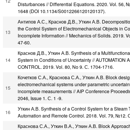
12
Disturbances // Differential Equations. 2020. Vol. 56, 
1648 (DOI 10.1134/S0012266120120137).
Антипов А.С., Краснов Д.В., Уткин А.В. Decompositio
the Control System of Electromechanical Objects in Co
13
Incomplete Information // Mechanics of Solids. 2019. Vol
47-60.
Краснов Д.В., Уткин А.В. Synthesis of a Multifunctiona
14
System in Conditions of Uncertainty // AUTOMATIO
CONTROL. 2019. Vol. 80, No 9. С. 1704-1716.
Кочетков С.А., Краснова С.А., Уткин А.В. Block desig
electromechanical systems under parametric uncertain
15
incomplete measurements // AIP Conference Proceedin
2046, Issue 1. С. 1 -9.
Уткин А.В. Synthesis of a Control System for a Steam T
16
Automation and Remote Control. 2018. Vol. 79, №12. 
Краснова С.А., Уткин В.А., Уткин А.В. Block Approach