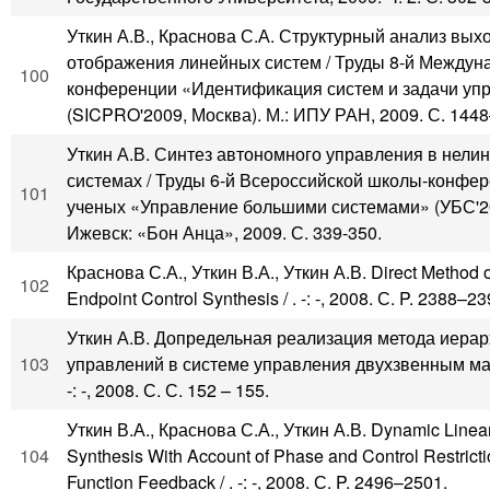
Уткин А.В., Краснова С.А. Структурный анализ вых
отображения линейных систем / Труды 8-й Междун
100
конференции «Идентификация систем и задачи уп
(SICPRO'2009, Москва). М.: ИПУ РАН, 2009. С. 144
Уткин А.В. Синтез автономного управления в нели
системах / Труды 6-й Всероссийской школы-конфе
101
ученых «Управление большими системами» (УБС'20
Ижевск: «Бон Анца», 2009. С. 339-350.
Краснова С.А., Уткин В.А., Уткин А.В. Direct Method 
102
Endpoint Control Synthesis / . -: -, 2008. С. P. 2388–23
Уткин А.В. Допредельная реализация метода иера
103
управлений в системе управления двухзвенным ман
-: -, 2008. С. С. 152 – 155.
Уткин В.А., Краснова С.А., Уткин А.В. Dynamic Linea
104
Synthesis With Account of Phase and Control Restrict
Function Feedback / . -: -, 2008. С. P. 2496–2501.