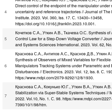
Direct control of the endpoint of the manipulator unde
4
uncertainty and reference trajectories // Journal of The 
Institute. 2023. Vol. 360, Iss. 17. С. 13430–13458,
https://doi.org/10.1016/j.jfranklin.2023.10.001.
Кочетков С.А., Уткин А.В., Ткачева О.С. Synthesis of
5
Control Law for a Step-Down Voltage Converter // Jou
and Systems Sciences International. 2023. Vol. 62, No.
Краснова С.А., Антипов А.С., Краснов Д.В., Уткин А
Synthesis of Observers of Mixed Variables for Flexible 
6
Manipulators Tracking Systems under Parametric and 
Disturbances // Electronics. 2023. Vol. 12, Iss. 8. С. 19
https://www.mdpi.com/2079-9292/12/8/1930.
Краснова С.А., Кокунько Ю.Г., Уткин В.А., Уткин А.В
Stabilization via Super-Stable Systems Techniques // 
7
2022. Vol.10, No. 1. С. 98. https://www.mdpi.com/2227
7390/10/1/98/htm.