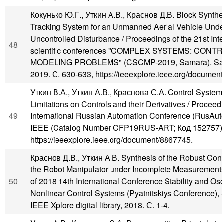
Кокунько Ю.Г., Уткин А.В., Краснов Д.В. Block Synthe
Tracking System for an Unmanned Aerial Vehicle Under
Uncontrolled Disturbance / Proceedings of the 21st Int
48
scientific conferences "COMPLEX SYSTEMS: CON
MODELING PROBLEMS" (CSCMP-2019, Samara). Sa
2019. С. 630-633, https://ieeexplore.ieee.org/documen
Уткин В.А., Уткин А.В., Краснова С.А. Control System
Limitations on Controls and their Derivatives / Procee
49
International Russian Automation Conference (RusAu
IEEE (Catalog Number CFP19RUS-ART; Код 152757),
https://ieeexplore.ieee.org/document/8867745.
Краснов Д.В., Уткин А.В. Synthesis of the Robust Con
the Robot Manipulator under Incomplete Measurement
50
of 2018 14th International Conference Stability and Osci
Nonlinear Control Systems (Pyatnitskiys Conference),
IEEE Xplore digital library, 2018. С. 1-4.