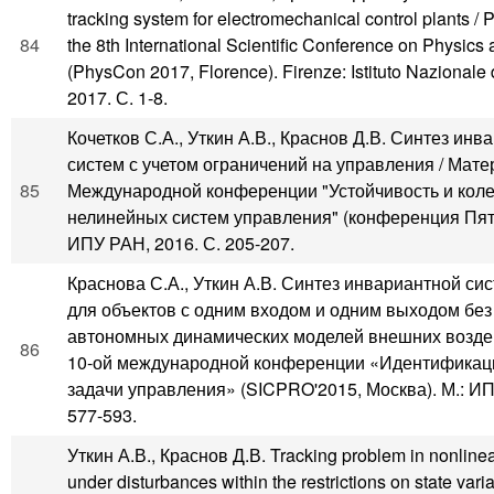
tracking system for electromechanical control plants / 
84
the 8th International Scientific Conference on Physics
(PhysCon 2017, Florence). Firenze: Istituto Nazionale 
2017. С. 1-8.
Кочетков С.А., Уткин А.В., Краснов Д.В. Синтез ин
систем с учетом ограничений на управления / Мате
85
Международной конференции "Устойчивость и кол
нелинейных систем управления" (конференция Пятн
ИПУ РАН, 2016. С. 205-207.
Краснова С.А., Уткин А.В. Синтез инвариантной с
для объектов с одним входом и одним выходом без
автономных динамических моделей внешних воздей
86
10-ой международной конференции «Идентификаци
задачи управления» (SICPRO'2015, Москва). М.: ИП
577-593.
Уткин А.В., Краснов Д.В. Tracking problem in nonlin
under disturbances within the restrictions on state vari