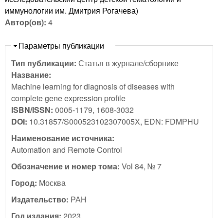
иммунологии им. Дмитрия Рогачева)
Автор(ов):
4
Скрыть
Параметры публикации
Тип публикации:
Статья в журнале/сборнике
Название:
Machine learning for diagnosis of diseases with
complete gene expression profile
ISBN/ISSN:
0005-1179, 1608-3032
DOI:
10.31857/S000523102307005X, EDN: FDMPHU
Наименование источника:
Automation and Remote Control
Обозначение и номер тома:
Vol 84, № 7
Город:
Москва
Издательство:
РАН
Год издания:
2023