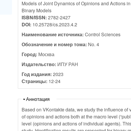
Models of Joint Dynamics of Opinions and Actions in 
Binary Models
ISBN/ISSN:
2782-2427
DOI:
10.25728/cs.2023.4.2
Наименование источника:
Control Sciences
Обозначение и номер тома:
No. 4
Город:
Москва
Издательство:
ИПУ РАН
Год издания:
2023
Страницы:
12-24
Скрыть
Аннотация
Based on VKontakte data, we study the influence of 
of opinions and actions both at the macro level (“publ
level (opinions and actions of individual agents). Thi
study. Identification results are presented for binar