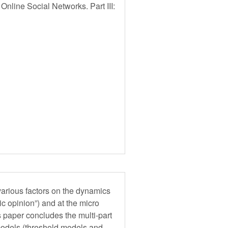
Online Social Networks. Part III:
various factors on the dynamics
ic opinion”) and at the micro
s paper concludes the multi-part
y models (threshold models and