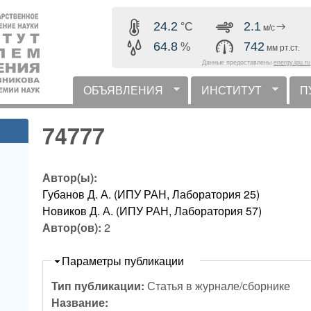
Перейти к основному
24.2
2.1
°C
м/с
содержанию
64.8
742
%
мм рт.ст.
Данные предоставлены
energy.ipu.ru
ОБЪЯВЛЕНИЯ
ИНСТИТУТ
П
горизонтальное меню
74777
Автор(ы):
Губанов Д. А. (ИПУ РАН, Лаборатория 25)
Новиков Д. А. (ИПУ РАН, Лаборатория 57)
Автор(ов):
2
Скрыть
Параметры публикации
Тип публикации:
Статья в журнале/сборнике
Название: