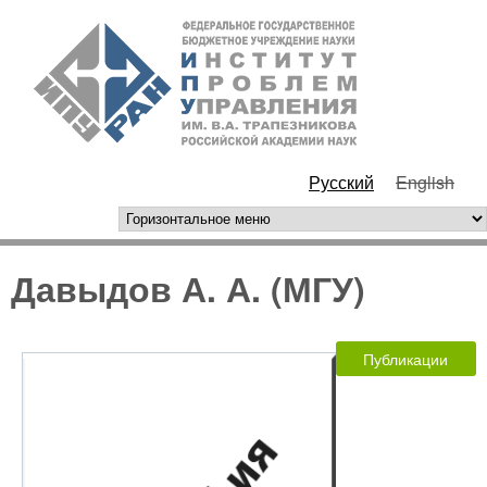
Перейти к основному
ИПУ
содержанию
РАН
Русский
English
горизонтальное меню
Давыдов А. А. (МГУ)
Публикации