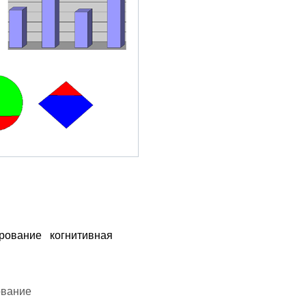
рование
когнитивная
ование