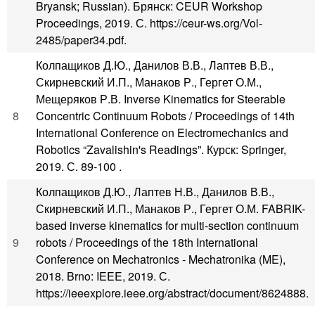
Bryansk; Russian). Брянск: CEUR Workshop
Proceedings, 2019. С. https://ceur-ws.org/Vol-
2485/paper34.pdf.
Колпащиков Д.Ю., Данилов В.В., Лаптев В.В.,
Скирневский И.П., Манаков Р., Гергет О.М.,
Мещеряков Р.В. Inverse Kinematics for Steerable
8
Concentric Continuum Robots / Proceedings of 14th
International Conference on Electromechanics and
Robotics “Zavalishin's Readings”. Курск: Springer,
2019. С. 89-100 .
Колпащиков Д.Ю., Лаптев Н.В., Данилов В.В.,
Скирневский И.П., Манаков Р., Гергет О.М. FABRIK-
based inverse kinematics for multi-section continuum
9
robots / Proceedings of the 18th International
Conference on Mechatronics - Mechatronika (ME),
2018. Brno: IEEE, 2019. С.
https://ieeexplore.ieee.org/abstract/document/8624888.