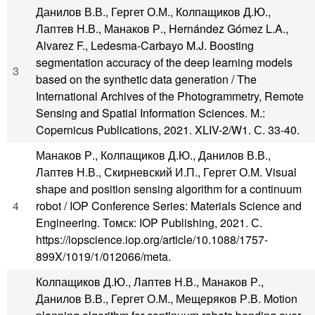
Данилов В.В., Гергет О.М., Колпащиков Д.Ю.,
Лаптев Н.В., Манаков Р., Hernández Gómez L.A.,
Alvarez F., Ledesma-Carbayo M.J. Boosting
segmentation accuracy of the deep learning models
3
based on the synthetic data generation / The
International Archives of the Photogrammetry, Remote
Sensing and Spatial Information Sciences. М.:
Copernicus Publications, 2021. XLIV-2/W1. С. 33-40.
Манаков Р., Колпащиков Д.Ю., Данилов В.В.,
Лаптев Н.В., Скирневский И.П., Гергет О.М. Visual
shape and position sensing algorithm for a continuum
4
robot / IOP Conference Series: Materials Science and
Engineering. Томск: IOP Publishing, 2021. С.
https://iopscience.iop.org/article/10.1088/1757-
899X/1019/1/012066/meta.
Колпащиков Д.Ю., Лаптев Н.В., Манаков Р.,
Данилов В.В., Гергет О.М., Мещеряков Р.В. Motion