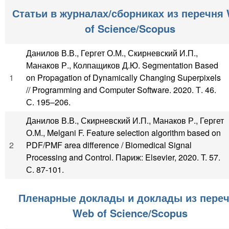
Статьи в журналах/сборниках из перечня
of Science/Scopus
Данилов В.В., Гергет О.М., Скирневский И.П.,
Манаков Р., Колпащиков Д.Ю. Segmentation Based
1
on Propagation of Dynamically Changing Superpixels
// Programming and Computer Software. 2020. Т. 46.
С. 195–206.
Данилов В.В., Скирневский И.П., Манаков Р., Гергет
О.М., Melgani F. Feature selection algorithm based on
2
PDF/PMF area difference / Biomedical Signal
Processing and Control. Париж: Elsevier, 2020. T. 57.
С. 87-101.
Пленарные доклады и доклады из пере
Web of Science/Scopus